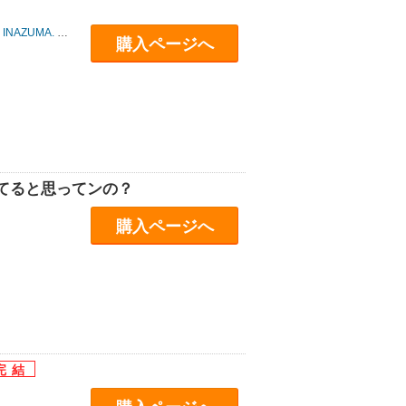
INAZUMA.
/
犬江しんすけ
/
印度カリー
/
兎塚エイジ
/
うたたねひろゆき
/
うる
購入ページへ
てると思ってンの？
購入ページへ