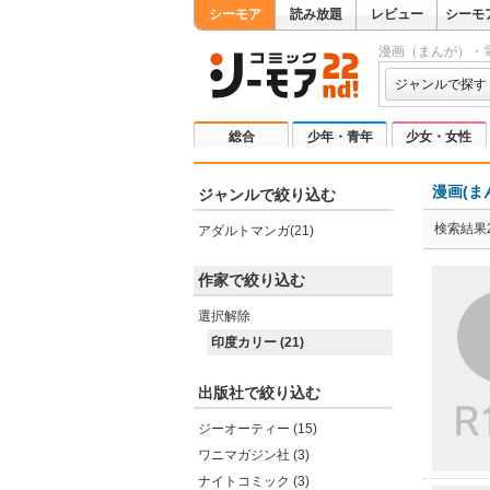
シーモア
読み放題
レビュー
シーモ
漫画（まんが）・
ジャンルで探す
総合
少年・青年
少女・女性
漫画(ま
ジャンルで絞り込む
検索結果2
アダルトマンガ(21)
作家で絞り込む
選択解除
印度カリー (21)
出版社で絞り込む
ジーオーティー (15)
ワニマガジン社 (3)
ナイトコミック (3)