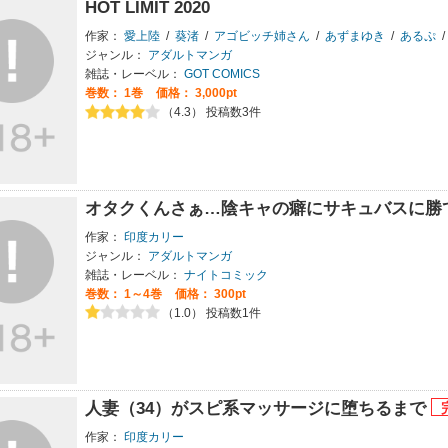
HOT LIMIT 2020
作家：
愛上陸
/
葵渚
/
アゴビッチ姉さん
/
あずまゆき
/
あるぷ
/
ジャンル：
アダルトマンガ
雑誌・レーベル：
GOT COMICS
巻数：
1巻
価格： 3,000pt
（4.3） 投稿数3件
オタクくんさぁ…陰キャの癖にサキュバスに勝
作家：
印度カリー
ジャンル：
アダルトマンガ
雑誌・レーベル：
ナイトコミック
巻数：
1～4巻
価格： 300pt
（1.0） 投稿数1件
人妻（34）がスピ系マッサージに堕ちるまで
作家：
印度カリー