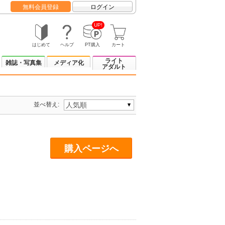
無料会員登録
ログイン
UP!
はじめて
ヘルプ
PT購入
カート
ライト
雑誌・写真集
メディア化
アダルト
並べ替え:
購入ページへ