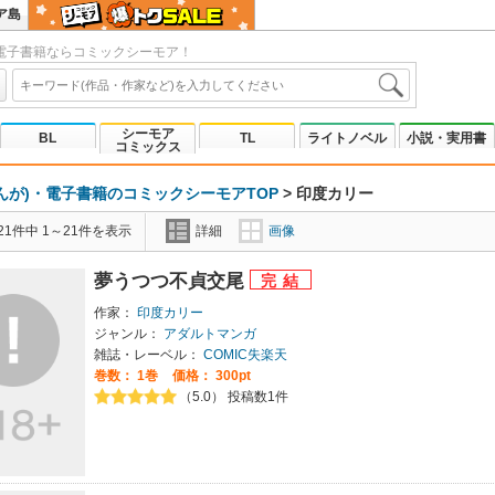
ア島
電子書籍ならコミックシーモア！
シーモア
BL
TL
ライトノベル
小説・実用書
コミックス
んが)・電子書籍のコミックシーモアTOP
>
印度カリー
1件中 1～21件を表示
詳細
画像
夢うつつ不貞交尾
作家：
印度カリー
ジャンル：
アダルトマンガ
雑誌・レーベル：
COMIC失楽天
巻数：
1巻
価格： 300pt
（5.0） 投稿数1件