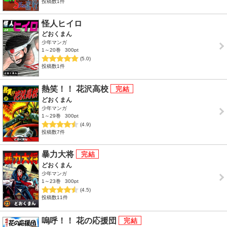
投稿数1件
怪人ヒイロ
どおくまん
少年マンガ
1～20巻
300pt
(5.0)
投稿数1件
熱笑！！ 花沢高校
どおくまん
少年マンガ
1～29巻
300pt
(4.9)
投稿数7件
暴力大将
どおくまん
少年マンガ
1～23巻
300pt
(4.5)
投稿数11件
嗚呼！！ 花の応援団