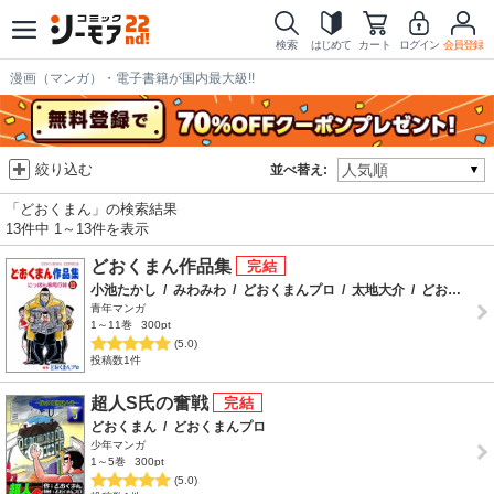
検索
はじめて
カート
ログイン
会員登録
漫画（マンガ）・電子書籍が国内最大級!!
絞り込む
並べ替え:
「どおくまん」の検索結果
13件中 1～13件を表示
どおくまん作品集
小池たかし
/
みわみわ
/
どおくまんプロ
/
太地大介
/
どおくまん
青年マンガ
1～11巻
300pt
(5.0)
投稿数1件
超人S氏の奮戦
どおくまん
/
どおくまんプロ
少年マンガ
1～5巻
300pt
(5.0)