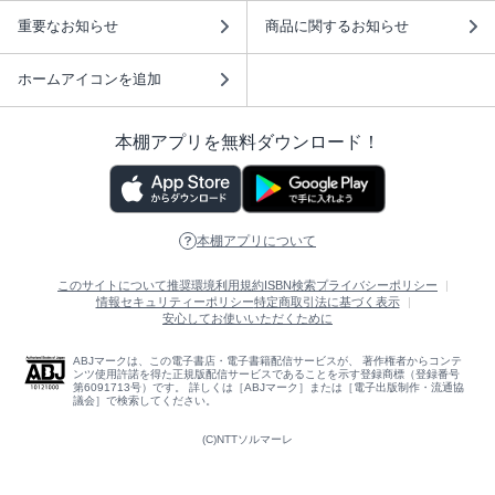
重要なお知らせ
商品に関するお知らせ
ホームアイコンを追加
本棚アプリを無料ダウンロード！
本棚アプリについて
このサイトについて
推奨環境
利用規約
ISBN検索
プライバシーポリシー
情報セキュリティーポリシー
特定商取引法に基づく表示
安心してお使いいただくために
ABJマークは、この電子書店・電子書籍配信サービスが、 著作権者からコンテ
ンツ使用許諾を得た正規版配信サービスであることを示す登録商標（登録番号
第6091713号）です。 詳しくは［ABJマーク］または［電子出版制作・流通協
議会］で検索してください。
(C)NTTソルマーレ