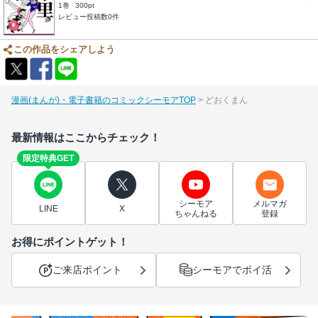
1巻
300pt
レビュー投稿数0件
この作品をシェアしよう
漫画(まんが)・電子書籍のコミックシーモアTOP
どおくまん
最新情報はここからチェック！
限定特典GET
シーモア
メルマガ
LINE
X
ちゃんねる
登録
お得にポイントゲット！
ご来店ポイント
シーモアでポイ活