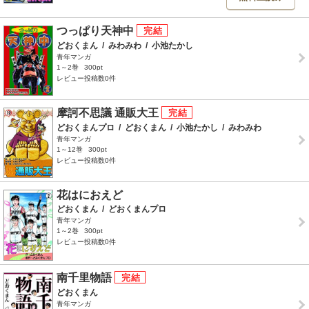
つっぱり天神中
どおくまん
/
みわみわ
/
小池たかし
青年マンガ
1～2巻
300pt
レビュー投稿数0件
摩訶不思議 通販大王
どおくまんプロ
/
どおくまん
/
小池たかし
/
みわみわ
青年マンガ
1～12巻
300pt
レビュー投稿数0件
花はにおえど
どおくまん
/
どおくまんプロ
青年マンガ
1～2巻
300pt
レビュー投稿数0件
南千里物語
どおくまん
青年マンガ