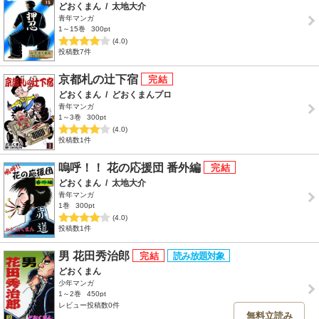
どおくまん
/
太地大介
青年マンガ
1～15巻
300pt
(4.0)
投稿数7件
京都札の辻下宿
どおくまん
/
どおくまんプロ
青年マンガ
1～3巻
300pt
(4.0)
投稿数1件
嗚呼！！ 花の応援団 番外編
どおくまん
/
太地大介
青年マンガ
1巻
300pt
(4.0)
投稿数1件
男 花田秀治郎
どおくまん
少年マンガ
1～2巻
450pt
レビュー投稿数0件
無料立読み