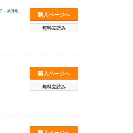
子
/
柴田元幸
/
坪野圭介
/
福間恵
購入ページへ
無料立読み
購入ページへ
無料立読み
購入ページへ