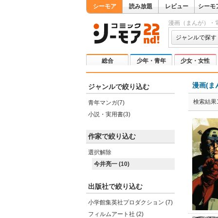
シーモア
読み放題
レビュー
シーモ
漫画（まんが）・
ジャンルで探す
総合
少年・青年
少女・女性
漫画(ま
ジャンルで絞り込む
検索結果1
青年マンガ(7)
小説・実用書(3)
作家で絞り込む
選択解除
今井亮一 (10)
出版社で絞り込む
小学館集英社プロダクション (7)
フィルムアート社 (2)