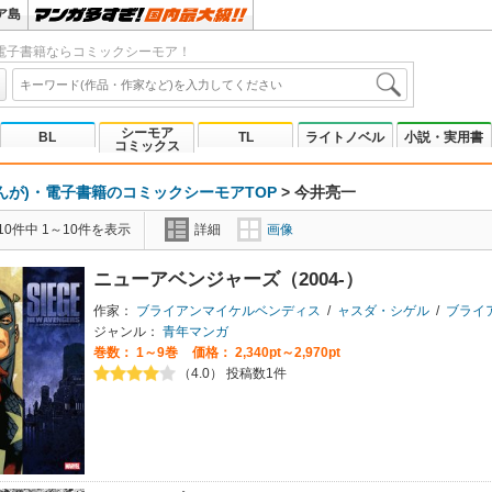
ア島
電子書籍ならコミックシーモア！
シーモア
BL
TL
ライトノベル
小説・実用書
コミックス
んが)・電子書籍のコミックシーモアTOP
>
今井亮一
0件中 1～10件を表示
詳細
画像
ニューアベンジャーズ（2004-）
作家：
ブライアンマイケルベンディス
/
ャスダ・シゲル
/
ブライアン・マ
ジャンル：
青年マンガ
巻数：
1～9巻
価格： 2,340pt～2,970pt
（4.0） 投稿数1件