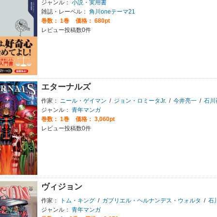
ジャンル：
小説・実用書
雑誌・レーベル：
角川oneテーマ21
巻数：
1巻
価格： 680pt
レビュー投稿数0件
エターナルズ
作家：
ニール・ゲイマン
/
ジョン・ロミータJr.
/
今井亮一
/
石川
ジャンル：
青年マンガ
巻数：
1巻
価格： 3,060pt
レビュー投稿数0件
ヴィジョン
作家：
トム・キング
/
ガブリエル・ヘルナンデス・ウォルタ
/
石
ジャンル：
青年マンガ