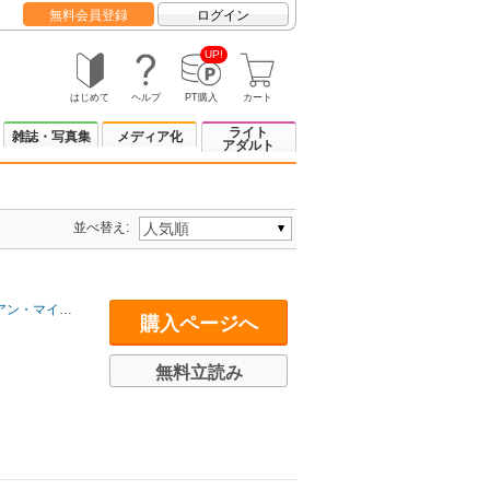
無料会員登録
ログイン
UP!
はじめて
ヘルプ
PT購入
カート
ライト
雑誌・写真集
メディア化
アダルト
並べ替え:
イケル・ベンディス
/
アレックス・マリーヴ他
/
石川裕人
/
松澤慶香
/
購入ページへ
無料立読み