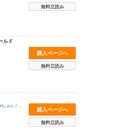
無料立読み
ールド
購入ページへ
無料立読み
代しおり
/
ロン・ガーニー
/
今井亮一
/
エド・ブルベイカー
/
マイク・パーキン
購入ページへ
無料立読み