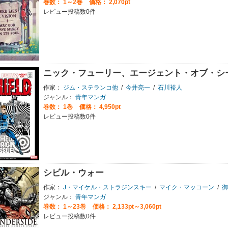
巻数：
1～2巻
価格： 2,070pt
レビュー投稿数0件
ニック・フューリー、エージェント・オブ・シ
作家：
ジム・ステランコ他
/
今井亮一
/
石川裕人
ジャンル：
青年マンガ
巻数：
1巻
価格： 4,950pt
レビュー投稿数0件
シビル・ウォー
作家：
J・マイケル・ストラジンスキー
/
マイク・マッコーン
/
御
ジャンル：
青年マンガ
巻数：
1～23巻
価格： 2,133pt～3,060pt
レビュー投稿数0件