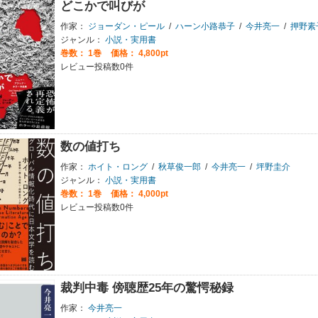
どこかで叫びが
作家：
ジョーダン・ピール
/
ハーン小路恭子
/
今井亮一
/
押野素
ジャンル：
小説・実用書
巻数：
1巻
価格： 4,800pt
レビュー投稿数0件
数の値打ち
作家：
ホイト・ロング
/
秋草俊一郎
/
今井亮一
/
坪野圭介
ジャンル：
小説・実用書
巻数：
1巻
価格： 4,000pt
レビュー投稿数0件
裁判中毒 傍聴歴25年の驚愕秘録
作家：
今井亮一