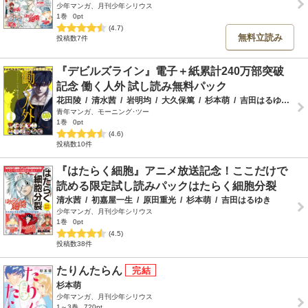
少年マンガ、月刊少年シリウス
1巻
0pt
(4.7)
無料立読み
投稿数7件
『デビルズライン』電子＋紙累計240万部突破
記念 働く人外 試し読み無料パック
花田陵
/
清水茜
/
岩明均
/
大久保篤
/
杉本萌
/
吉田はるゆき
/
香
青年マンガ、モーニング･ツー
1巻
0pt
(4.6)
投稿数10件
『はたらく細胞』アニメ放送記念！ここだけで
読める限定試し読みパックはたらく細胞分裂
清水茜
/
初嘉屋一生
/
原田重光
/
杉本萌
/
吉田はるゆき
少年マンガ、月刊少年シリウス
1巻
0pt
(4.5)
投稿数38件
たりんたらん
杉本萌
少年マンガ、月刊少年シリウス
1～3巻
720pt