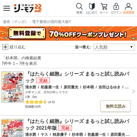
検索
はじめて
カート
ログイン
会員登録
漫画（マンガ）・電子書籍が国内最大級!!
絞り込む
並べ替え:
「杉本萌」の検索結果
7件中 1～7件を表示
『はたらく細胞』シリーズ まるっと試し読みパ
ック
清水茜
/
初嘉屋一生
/
原田重光
/
杉本萌
/
吉田はるゆき
/
黒野カンナ
少年マンガ、月刊少年シリウス
1巻
0pt
(4.8)
無料立読み
投稿数16件
『はたらく細胞』シリーズ まるっと試し読みパ
ック 2021年版
清水茜
/
ヤス
/
柿原優子
/
杉本萌
/
初嘉屋一生
/
原田重光
/
黒野