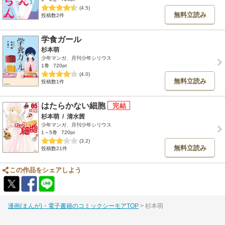
(4.5)
無料立読み
投稿数2件
学食ガール
杉本萌
少年マンガ、月刊少年シリウス
1巻
720pt
(4.0)
無料立読み
投稿数1件
はたらかない細胞
杉本萌
/
清水茜
少年マンガ、月刊少年シリウス
1～5巻
720pt
(3.2)
無料立読み
投稿数21件
この作品をシェアしよう
漫画(まんが)・電子書籍のコミックシーモアTOP
杉本萌