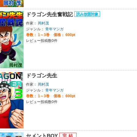
ドラゴン先生奮戦記
作家：
岡村茂
ジャンル：
青年マンガ
巻数：
1～3巻
価格： 600pt
レビュー投稿数0件
ドラゴン先生
作家：
岡村茂
ジャンル：
青年マンガ
巻数：
1～3巻
価格： 600pt
レビュー投稿数0件
セメントBOY