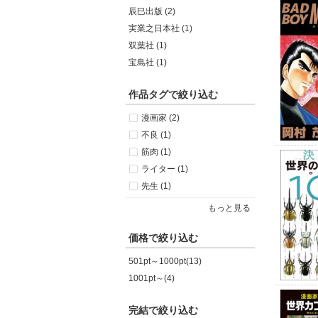
辰巳出版 (2)
実業之日本社 (1)
双葉社 (1)
宝島社 (1)
作品タグで絞り込む
漫画家 (2)
不良 (1)
筋肉 (1)
ライター (1)
先生 (1)
もっと見る
価格で絞り込む
501pt～1000pt(13)
1001pt～(4)
完結で絞り込む