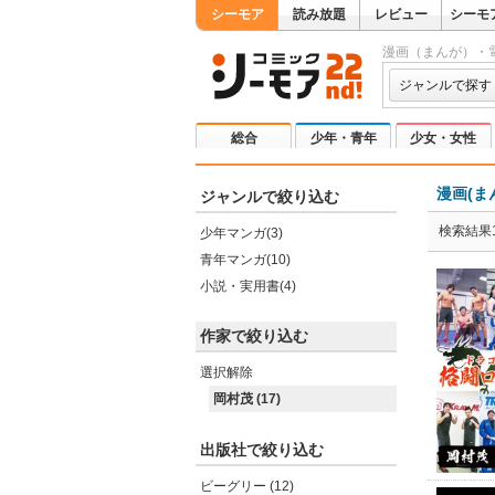
シーモア
読み放題
レビュー
シーモ
漫画（まんが）・
ジャンルで探す
総合
少年・青年
少女・女性
漫画(ま
ジャンルで絞り込む
検索結果1
少年マンガ(3)
青年マンガ(10)
小説・実用書(4)
作家で絞り込む
選択解除
岡村茂 (17)
出版社で絞り込む
ビーグリー (12)