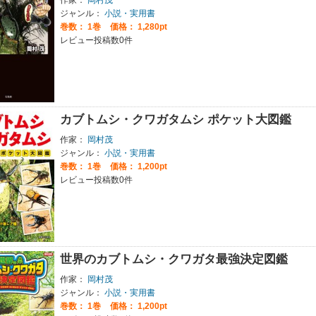
作家：
岡村茂
ジャンル：
小説・実用書
巻数：
1巻
価格： 1,280pt
レビュー投稿数0件
カブトムシ・クワガタムシ ポケット大図鑑
作家：
岡村茂
ジャンル：
小説・実用書
巻数：
1巻
価格： 1,200pt
レビュー投稿数0件
世界のカブトムシ・クワガタ最強決定図鑑
作家：
岡村茂
ジャンル：
小説・実用書
巻数：
1巻
価格： 1,200pt