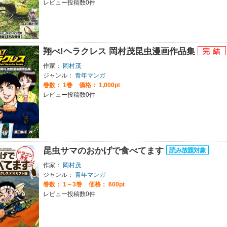
レビュー投稿数0件
翔べ!ヘラクレス 岡村茂昆虫漫画作品集
作家：
岡村茂
ジャンル：
青年マンガ
巻数：
1巻
価格： 1,000pt
レビュー投稿数0件
昆虫サマのおかげで食べてます
作家：
岡村茂
ジャンル：
青年マンガ
巻数：
1～3巻
価格： 600pt
レビュー投稿数0件