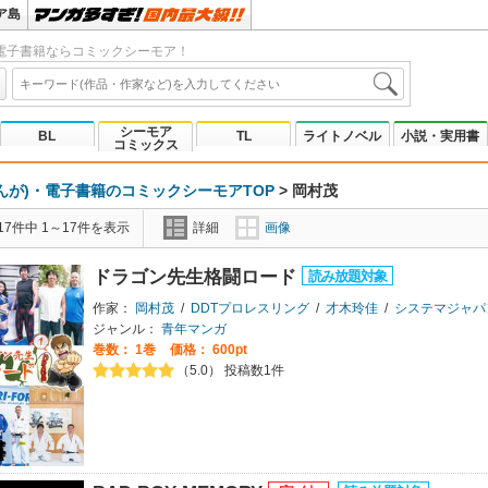
ア島
電子書籍ならコミックシーモア！
シーモア
BL
TL
ライトノベル
小説・実用書
コミックス
んが)・電子書籍のコミックシーモアTOP
>
岡村茂
7件中 1～17件を表示
詳細
画像
ドラゴン先生格闘ロード
作家：
岡村茂
/
DDTプロレスリング
/
才木玲佳
/
システマジャパ
ジャンル：
青年マンガ
巻数：
1巻
価格： 600pt
（5.0） 投稿数1件