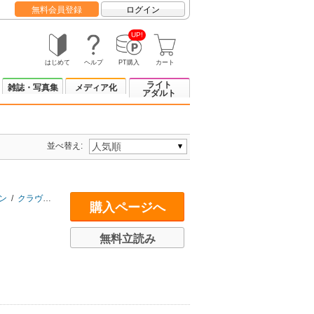
無料会員登録
ログイン
UP!
はじめて
ヘルプ
PT購入
カート
ライト
雑誌・写真集
メディア化
アダルト
並べ替え:
ン
/
クラヴマガ・ジャパン
/
トライフォース柔術アカデミー
/
国際空手道連盟 
購入ページへ
無料立読み