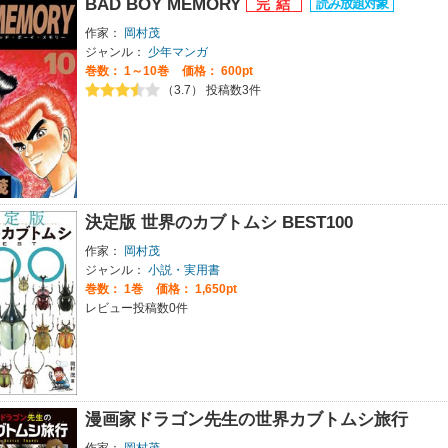
BAD BOY MEMORY
作家：
岡村茂
ジャンル：
少年マンガ
巻数：
1～10巻
価格： 600pt
（3.7） 投稿数3件
決定版 世界のカブトムシ BEST100
作家：
岡村茂
ジャンル：
小説・実用書
巻数：
1巻
価格： 1,650pt
レビュー投稿数0件
漫画家ドラゴン先生の世界カブトムシ旅行