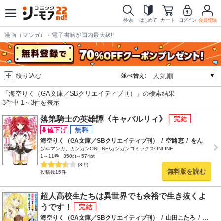
検索
はじめて
カート
ログイン
会員登録
漫画（マンガ）・電子書籍が国内最大級!!
絞り込む
並べ替え:
「海空りく（GA文庫／SBクリエイティブ刊）」の検索結果
3件中 1～3件を表示
落第騎士の英雄譚《キャバルリィ》
海空りく（GA文庫／SBクリエイティブ刊）
/
空路恵
/
をん
少年マンガ、ガンガンONLINE/ガンガンコミックスONLINE
1～11巻
350pt～574pt
(3.9)
無料版を読む
投稿数15件
超人高校生たちは異世界でも余裕で生き抜くよ
うです！
海空りく（GA文庫／SBクリエイティブ刊）
/
山田こたろ
/
さくらねこ