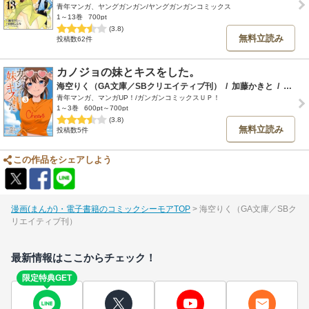
青年マンガ、ヤングガンガン/ヤングガンガンコミックス
1～13巻
700pt
(3.8)
無料立読み
投稿数62件
カノジョの妹とキスをした。
海空りく（GA文庫／SBクリエイティブ刊）
/
加藤かきと
/
さばみぞれ
青年マンガ、マンガUP！/ガンガンコミックスＵＰ！
1～3巻
600pt～700pt
(3.8)
無料立読み
投稿数5件
この作品をシェアしよう
漫画(まんが)・電子書籍のコミックシーモアTOP
海空りく（GA文庫／SBク
リエイティブ刊）
最新情報はここからチェック！
限定特典GET