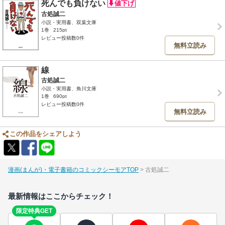
死んでも負けない
古処誠二
小説・実用書、双葉文庫
1巻
215pt
レビュー投稿数0件
無料立読み
線
古処誠二
小説・実用書、角川文庫
1巻
690pt
レビュー投稿数0件
無料立読み
この作品をシェアしよう
漫画(まんが)・電子書籍のコミックシーモアTOP
古処誠二
最新情報はここからチェック！
限定特典GET