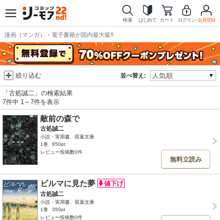
検索
はじめて
カート
ログイン
会員登録
漫画（マンガ）・電子書籍が国内最大級!!
絞り込む
並べ替え:
「古処誠二」の検索結果
7件中 1～7件を表示
敵前の森で
古処誠二
小説・実用書、双葉文庫
1巻
850pt
レビュー投稿数0件
無料立読み
ビルマに見た夢
古処誠二
小説・実用書、双葉文庫
1巻
350pt
レビュー投稿数0件