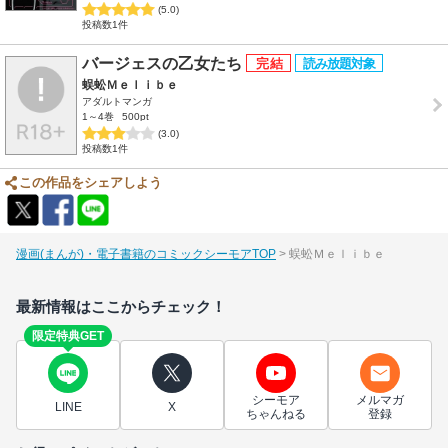
(5.0)
投稿数1件
バージェスの乙女たち
蜈蚣Ｍｅｌｉｂｅ
アダルトマンガ
1～4巻
500pt
(3.0)
投稿数1件
この作品をシェアしよう
漫画(まんが)・電子書籍のコミックシーモアTOP
蜈蚣Ｍｅｌｉｂｅ
最新情報はここからチェック！
限定特典GET
シーモア
メルマガ
LINE
X
ちゃんねる
登録