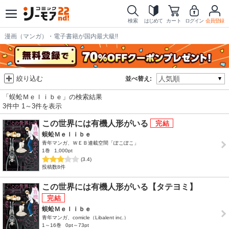
検索
はじめて
カート
ログイン
会員登録
漫画（マンガ）・電子書籍が国内最大級!!
絞り込む
並べ替え:
「蜈蚣Ｍｅｌｉｂｅ」の検索結果
3件中 1～3件を表示
この世界には有機人形がいる
蜈蚣Ｍｅｌｉｂｅ
青年マンガ、ＷＥＢ連載空間「ぽこぽこ」
1巻
1,000pt
(3.4)
投稿数8件
この世界には有機人形がいる【タテヨミ】
蜈蚣Ｍｅｌｉｂｅ
青年マンガ、comicle（Libalent inc.）
1～16巻
0pt～73pt