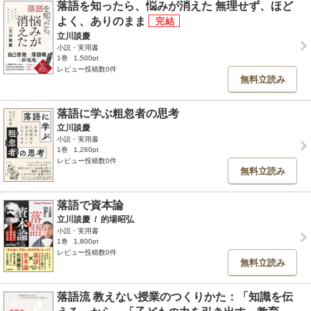
落語を知ったら、悩みが消えた 無理せず、ほど
よく、ありのまま
立川談慶
小説・実用書
1巻
1,500pt
レビュー投稿数0件
無料立読み
落語に学ぶ粗忽者の思考
立川談慶
小説・実用書
1巻
1,260pt
レビュー投稿数0件
無料立読み
落語で資本論
立川談慶
/
的場昭弘
小説・実用書
1巻
1,800pt
レビュー投稿数0件
無料立読み
落語流 教えない授業のつくりかた：「知識を伝