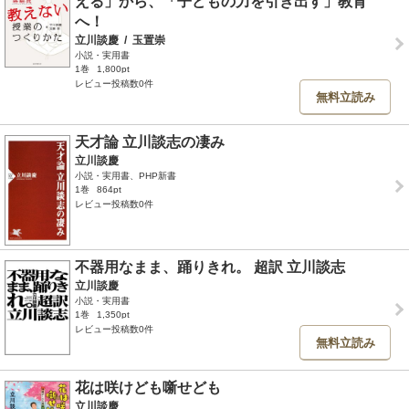
える」から、「子どもの力を引き出す」教育
へ！
立川談慶
/
玉置崇
小説・実用書
1巻
1,800pt
レビュー投稿数0件
無料立読み
天才論 立川談志の凄み
立川談慶
小説・実用書、PHP新書
1巻
864pt
レビュー投稿数0件
不器用なまま、踊りきれ。 超訳 立川談志
立川談慶
小説・実用書
1巻
1,350pt
レビュー投稿数0件
無料立読み
花は咲けども噺せども
立川談慶