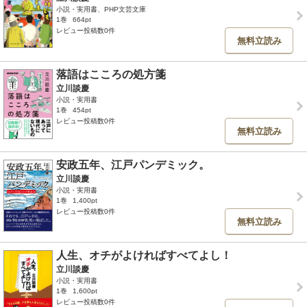
小説・実用書、PHP文芸文庫
1巻
664pt
レビュー投稿数0件
無料立読み
落語はこころの処方箋
立川談慶
小説・実用書
1巻
454pt
レビュー投稿数0件
無料立読み
安政五年、江戸パンデミック。
立川談慶
小説・実用書
1巻
1,400pt
レビュー投稿数0件
無料立読み
人生、オチがよければすべてよし！
立川談慶
小説・実用書
1巻
1,600pt
レビュー投稿数0件