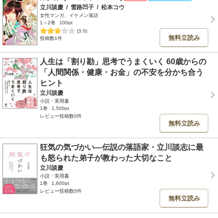
立川談慶
/
雪路凹子
/
松本コウ
女性マンガ、イケメン落語
1～2巻
100pt
(3.0)
無料立読み
投稿数1件
人生は「割り勘」思考でうまくいく 60歳からの
「人間関係・健康・お金」の不安を分かち合う
ヒント
立川談慶
小説・実用書
1巻
1,500pt
レビュー投稿数0件
無料立読み
狂気の気づかい―伝説の落語家・立川談志に最
も怒られた弟子が教わった大切なこと
立川談慶
小説・実用書
1巻
1,600pt
レビュー投稿数0件
無料立読み