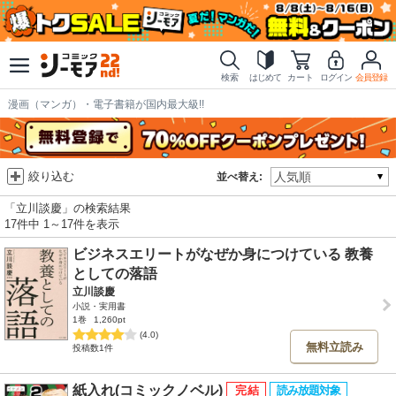
検索
はじめて
カート
ログイン
会員登録
漫画（マンガ）・電子書籍が国内最大級!!
絞り込む
並べ替え:
「立川談慶」の検索結果
17件中 1～17件を表示
ビジネスエリートがなぜか身につけている 教養
としての落語
立川談慶
小説・実用書
1巻
1,260pt
(4.0)
無料立読み
投稿数1件
紙入れ(コミックノベル)