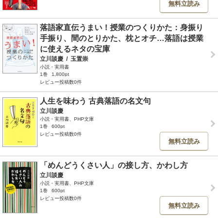
無料立読み
落語家直伝うまい！授業のつくりかた：身振り
手振り、間のとりかた、枕とオチ…落語は授業
に使えるネタの宝庫
立川談慶
/
玉置崇
小説・実用書
1巻
1,800pt
レビュー投稿数0件
人生を味わう 古典落語の名文句
立川談慶
小説・実用書、PHP文庫
1巻
600pt
レビュー投稿数0件
無料立読み
「めんどうくさい人」の接し方、かわし方
立川談慶
小説・実用書、PHP文庫
1巻
600pt
レビュー投稿数0件
無料立読み