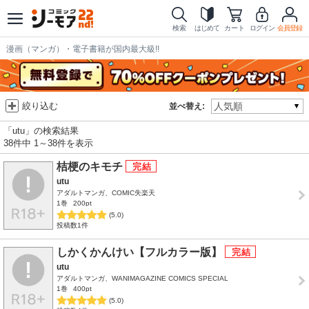
検索
はじめて
カート
ログイン
会員登録
漫画（マンガ）・電子書籍が国内最大級!!
絞り込む
並べ替え:
「utu」の検索結果
38件中 1～38件を表示
桔梗のキモチ
utu
アダルトマンガ、COMIC失楽天
1巻
200pt
(5.0)
投稿数1件
しかくかんけい【フルカラー版】
utu
アダルトマンガ、WANIMAGAZINE COMICS SPECIAL
1巻
400pt
(5.0)