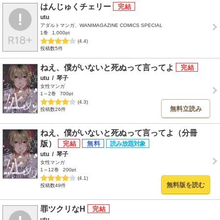
はんじゅくチェリー
utu
アダルトマンガ、WANIMAGAZINE COMICS SPECIAL
1巻
1,000pt
(4.4)
投稿数5件
ねえ、僕がいないと死ぬって言ってよ
utu
/
琴子
女性マンガ
1～2巻
700pt
(4.3)
無料立読み
投稿数26件
ねえ、僕がいないと死ぬって言ってよ（分冊
版）
utu
/
琴子
女性マンガ
1～12巻
200pt
(4.1)
無料版を読む
投稿数49件
罪ツクリなH
utu