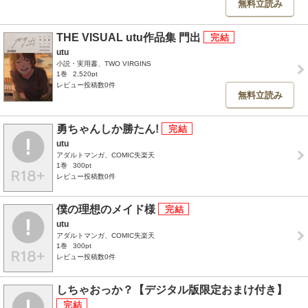
無料立読み
THE VISUAL utu作品集 門出
utu
小説・実用書、TWO VIRGINS
1巻
2,520pt
レビュー投稿数0件
無料立読み
勇ちゃんしか勝たん!
utu
アダルトマンガ、COMIC失楽天
1巻
300pt
レビュー投稿数0件
僕の理想のメイド様
utu
アダルトマンガ、COMIC失楽天
1巻
300pt
レビュー投稿数0件
しちゃおっか？【デジタル版限定おまけ付き】