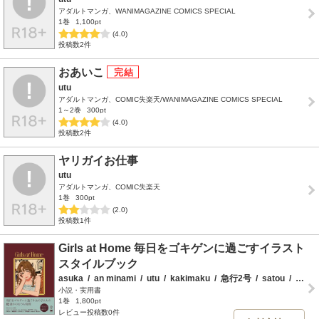
アダルトマンガ、WANIMAGAZINE COMICS SPECIAL
1巻
1,100pt
(4.0)
投稿数2件
おあいこ
utu
アダルトマンガ、COMIC失楽天/WANIMAGAZINE COMICS SPECIAL
1～2巻
300pt
(4.0)
投稿数2件
ヤリガイお仕事
utu
アダルトマンガ、COMIC失楽天
1巻
300pt
(2.0)
投稿数1件
Girls at Home 毎日をゴキゲンに過ごすイラスト
スタイルブック
asuka
/
an minami
/
utu
/
kakimaku
/
急行2号
/
satou
/
さめない
小説・実用書
1巻
1,800pt
レビュー投稿数0件