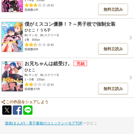
1～4巻
200pt
(3.0)
無料立読み
投稿数1件
僕がミスコン優勝！？～男子校で強制女装
ひとこ
/
うろ子
BLマンガ、BLスクリーモ
1巻
300pt
(2.8)
無料立読み
投稿数8件
お兄ちゃんは総受け。
ひとこ
BLマンガ、BLスクリーモ
1～5巻
150pt
(2.4)
無料立読み
投稿数37件
この作品をシェアしよう
漫画(まんが)・電子書籍のコミックシーモアTOP
ひとこ