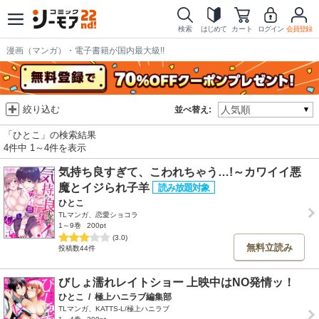
検索
はじめて
カート
ログイン
会員登録
漫画（マンガ）・電子書籍が国内最大級!!
絞り込む
並べ替え:
「ひとこ」の検索結果
4件中 1～4件を表示
気持ち良すぎて、こわれちゃう…!～カワイイ悪
魔とイジられ子羊
ひとこ
TLマンガ、恋愛ショコラ
1～9巻
200pt
(3.0)
無料立読み
投稿数44件
びしょ濡れレイトショー 上映中はNO発情ッ！
ひとこ
/
極上ハニラブ編集部
TLマンガ、KATTS-L/極上ハニラブ