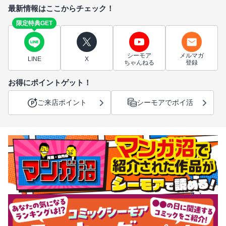
最新情報はここからチェック！
限定特典GET
シーモア
メルマガ
LINE
X
ちゃんねる
登録
お得にポイントゲット！
ご来店ポイント
シーモアでポイ活