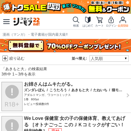
検索
はじめて
カート
ログイン
会員登録
漫画（マンガ）・電子書籍が国内最大級!!
絞り込む
並べ替え:
「あきもと大」の検索結果
3件中 1～3件を表示
お姉さんはムキたがる。
ズンダレぽん
/
こうたろう
/
あきもと大
/
たねいち
/
猫モード
/
アダルトマンガ、ワコーコミックス
1巻
800pt
レビュー投稿数0件
We Love 保健室 女の子の保健体育、教えてあげ
る ［オトナごっこ このＪＫコミックがすごい！