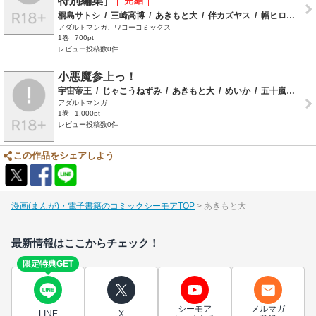
特別編集］
桐島サトシ
/
三崎高博
/
あきもと大
/
伴カズヤス
/
幅ヒロカズ
/
アダルトマンガ、ワコーコミックス
1巻
700pt
レビュー投稿数0件
小悪魔参上っ！
宇宙帝王
/
じゃこうねずみ
/
あきもと大
/
めいか
/
五十嵐電マ
/
アダルトマンガ
1巻
1,000pt
レビュー投稿数0件
この作品をシェアしよう
漫画(まんが)・電子書籍のコミックシーモアTOP
あきもと大
最新情報はここからチェック！
限定特典GET
シーモア
メルマガ
LINE
X