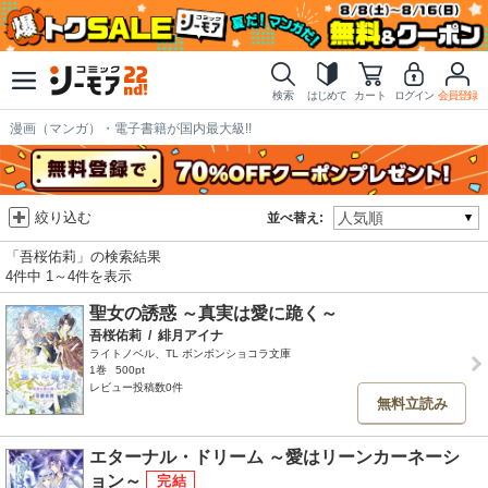
検索
はじめて
カート
ログイン
会員登録
漫画（マンガ）・電子書籍が国内最大級!!
絞り込む
並べ替え:
「吾桜佑莉」の検索結果
4件中 1～4件を表示
聖女の誘惑 ～真実は愛に跪く～
吾桜佑莉
/
緋月アイナ
ライトノベル、TL ボンボンショコラ文庫
1巻
500pt
レビュー投稿数0件
無料立読み
エターナル・ドリーム ～愛はリーンカーネーシ
ョン～