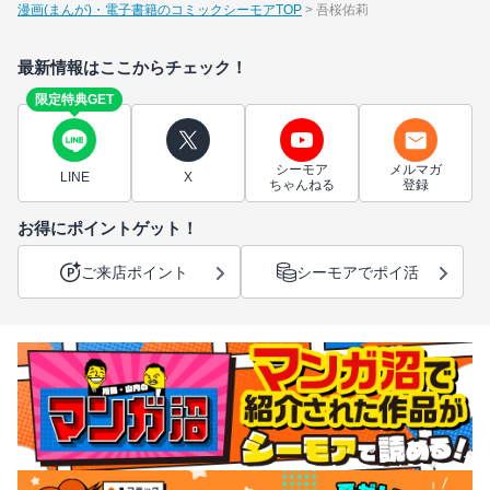
漫画(まんが)・電子書籍のコミックシーモアTOP
吾桜佑莉
最新情報はここからチェック！
限定特典GET
シーモア
メルマガ
LINE
X
ちゃんねる
登録
お得にポイントゲット！
ご来店ポイント
シーモアでポイ活