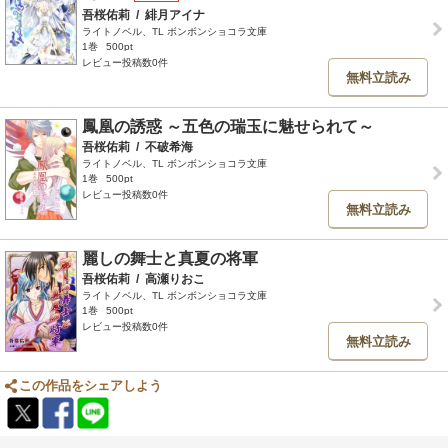
吾桜佑莉
/
緋月アイナ
ライトノベル、TL ボンボンショコラ文庫
1巻
500pt
レビュー投稿数0件
無料立読み
鳳凰の誘惑 ～五色の瑞玉に魅せられて～
吾桜佑莉
/
不破希海
ライトノベル、TL ボンボンショコラ文庫
1巻
500pt
レビュー投稿数0件
無料立読み
麗しの舞士と真夏の将軍
吾桜佑莉
/
高瀬りおこ
ライトノベル、TL ボンボンショコラ文庫
1巻
500pt
レビュー投稿数0件
無料立読み
この作品をシェアしよう