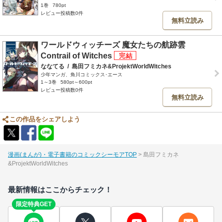
1巻
780pt
レビュー投稿数0件
無料立読み
ワールドウィッチーズ 魔女たちの航跡雲
Contrail of Witches
ななてる
/
島田フミカネ&ProjektWorldWitches
少年マンガ、角川コミックス･エース
1～3巻
580pt～600pt
レビュー投稿数0件
無料立読み
この作品をシェアしよう
漫画(まんが)・電子書籍のコミックシーモアTOP
島田フミカネ
&ProjektWorldWitches
最新情報はここからチェック！
限定特典GET