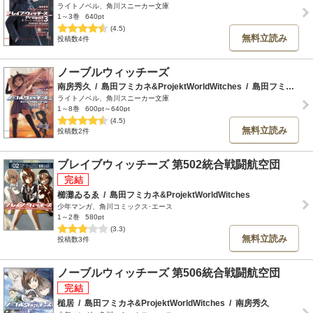
ライトノベル、角川スニーカー文庫
1～3巻
640pt
(4.5)
無料立読み
投稿数4件
ノーブルウィッチーズ
南房秀久
/
島田フミカネ&ProjektWorldWitches
/
島田フミカネ
ライトノベル、角川スニーカー文庫
1～8巻
600pt～640pt
(4.5)
無料立読み
投稿数2件
ブレイブウィッチーズ 第502統合戦闘航空団
櫛灘ゐるゑ
/
島田フミカネ&ProjektWorldWitches
少年マンガ、角川コミックス･エース
1～2巻
580pt
(3.3)
無料立読み
投稿数3件
ノーブルウィッチーズ 第506統合戦闘航空団
槌居
/
島田フミカネ&ProjektWorldWitches
/
南房秀久