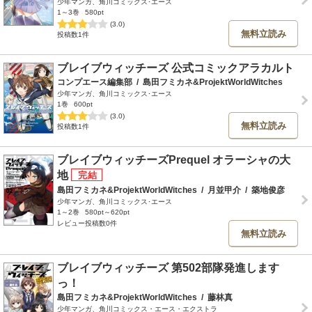
少年マンガ、角川コミックス･エース
1～3巻
580pt
(3.0)
無料立読み
投稿数1件
ブレイブウィッチーズ 公式コミックアラカルト
コンプエース編集部
/
島田フミカネ&ProjektWorldWitches
少年マンガ、角川コミックス･エース
1巻
600pt
(3.0)
無料立読み
投稿数1件
ブレイブウィッチーズPrequel オラーシャの大
地
島田フミカネ&ProjektWorldWitches
/
月並甲介
/
築地俊彦
少年マンガ、角川コミックス･エース
1～2巻
580pt～620pt
レビュー投稿数0件
無料立読み
ブレイブウィッチーズ 第502部隊発進します
っ！
島田フミカネ&ProjektWorldWitches
/
藤林真
少年マンガ、角川コミックス・エース・エクストラ