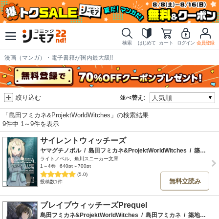
検索
はじめて
カート
ログイン
会員登録
漫画（マンガ）・電子書籍が国内最大級!!
絞り込む
並べ替え:
「島田フミカネ&ProjektWorldWitches」の検索結果
9件中 1～9件を表示
サイレントウィッチーズ
ヤマグチノボル
/
島田フミカネ&ProjektWorldWitches
/
築地俊彦
ライトノベル、角川スニーカー文庫
1～4巻
640pt～700pt
(5.0)
無料立読み
投稿数1件
ブレイブウィッチーズPrequel
島田フミカネ&ProjektWorldWitches
/
島田フミカネ
/
築地俊彦
/