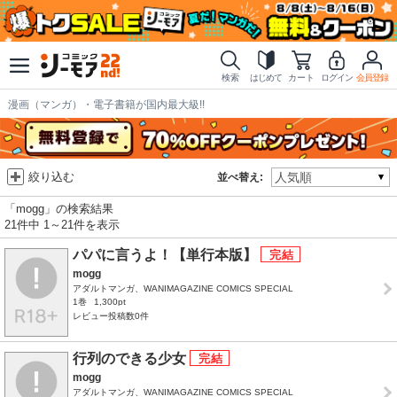
検索
はじめて
カート
ログイン
会員登録
漫画（マンガ）・電子書籍が国内最大級!!
絞り込む
並べ替え:
「mogg」の検索結果
21件中 1～21件を表示
パパに言うよ！【単行本版】
mogg
アダルトマンガ、WANIMAGAZINE COMICS SPECIAL
1巻
1,300pt
レビュー投稿数0件
行列のできる少女
mogg
アダルトマンガ、WANIMAGAZINE COMICS SPECIAL