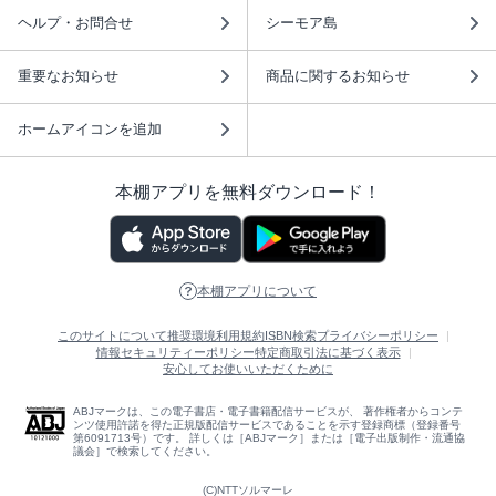
ヘルプ・お問合せ
シーモア島
重要なお知らせ
商品に関するお知らせ
ホームアイコンを追加
本棚アプリを無料ダウンロード！
本棚アプリについて
このサイトについて
推奨環境
利用規約
ISBN検索
プライバシーポリシー
情報セキュリティーポリシー
特定商取引法に基づく表示
安心してお使いいただくために
ABJマークは、この電子書店・電子書籍配信サービスが、 著作権者からコンテ
ンツ使用許諾を得た正規版配信サービスであることを示す登録商標（登録番号
第6091713号）です。 詳しくは［ABJマーク］または［電子出版制作・流通協
議会］で検索してください。
(C)NTTソルマーレ