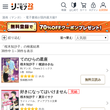
検索
はじめて
カート
ログイン
会員登録
漫画（マンガ）・電子書籍が国内最大級!!
絞り込む
並べ替え:
「桜木知沙子」の検索結果
38件中 1～38件を表示
てのひらの星座
桜木知沙子
/
穂波ゆきね
BLマンガ、Charaコミックス
1巻
600pt
(4.2)
無料立読み
投稿数29件
好きになってはいけません
桜木知沙子
/
夏目イサク
ライトノベル、ディアプラス文庫
1巻
780pt
(5.0)