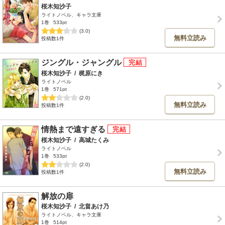
桜木知沙子
ライトノベル、キャラ文庫
1巻
533pt
(3.0)
無料立読み
投稿数1件
ジングル・ジャングル
桜木知沙子
/
梶原にき
ライトノベル
1巻
571pt
(2.0)
無料立読み
投稿数1件
情熱まで遠すぎる
桜木知沙子
/
高城たくみ
ライトノベル
1巻
533pt
(2.0)
無料立読み
投稿数1件
解放の扉
桜木知沙子
/
北畠あけ乃
ライトノベル、キャラ文庫
1巻
514pt