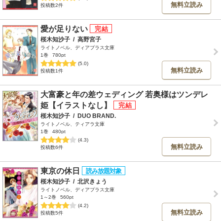
無料立読み
投稿数2件
愛が足りない
桜木知沙子
/
高野宮子
ライトノベル、ディアプラス文庫
1巻
780pt
(5.0)
無料立読み
投稿数1件
大富豪と年の差ウェディング 若奥様はツンデレ
姫【イラストなし】
桜木知沙子
/
DUO BRAND.
ライトノベル、ティアラ文庫
1巻
480pt
(4.3)
無料立読み
投稿数6件
東京の休日
桜木知沙子
/
北沢きょう
ライトノベル、ディアプラス文庫
1～2巻
560pt
(4.2)
無料立読み
投稿数5件