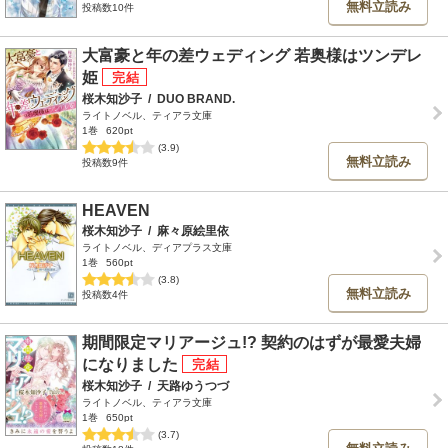
無料立読み
投稿数10件
大富豪と年の差ウェディング 若奥様はツンデレ
姫
桜木知沙子
/
DUO BRAND.
ライトノベル、ティアラ文庫
1巻
620pt
(3.9)
無料立読み
投稿数9件
HEAVEN
桜木知沙子
/
麻々原絵里依
ライトノベル、ディアプラス文庫
1巻
560pt
(3.8)
無料立読み
投稿数4件
期間限定マリアージュ!? 契約のはずが最愛夫婦
になりました
桜木知沙子
/
天路ゆうつづ
ライトノベル、ティアラ文庫
1巻
650pt
(3.7)