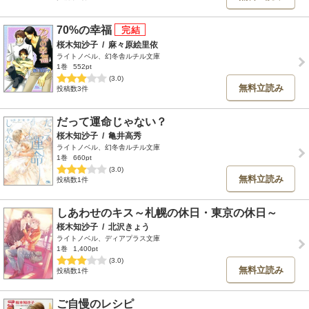
70%の幸福
桜木知沙子
/
麻々原絵里依
ライトノベル、幻冬舎ルチル文庫
1巻
552pt
(3.0)
無料立読み
投稿数3件
だって運命じゃない？
桜木知沙子
/
亀井高秀
ライトノベル、幻冬舎ルチル文庫
1巻
660pt
(3.0)
無料立読み
投稿数1件
しあわせのキス～札幌の休日・東京の休日～
桜木知沙子
/
北沢きょう
ライトノベル、ディアプラス文庫
1巻
1,400pt
(3.0)
無料立読み
投稿数1件
ご自慢のレシピ