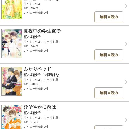
ライトノベル
1巻
552pt
レビュー投稿数0件
無料立読み
真夜中の学生寮で
桜木知沙子
ライトノベル、キャラ文庫
1巻
543pt
レビュー投稿数0件
無料立読み
ふたりベッド
桜木知沙子
/
梅沢はな
ライトノベル、キャラ文庫
1巻
533pt
レビュー投稿数0件
無料立読み
ひそやかに恋は
桜木知沙子
ライトノベル、キャラ文庫
1巻
514pt
レビュー投稿数0件