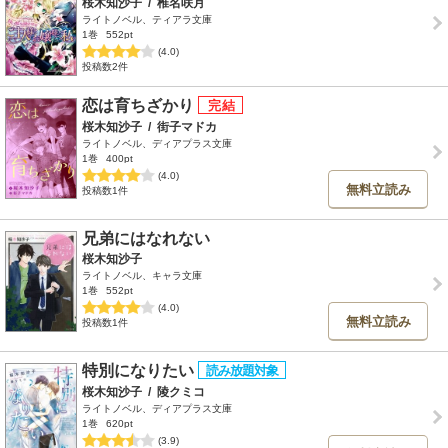
桜木知沙子
/
椎名咲月
ライトノベル、ティアラ文庫
1巻
552pt
(4.0)
投稿数2件
恋は育ちざかり
桜木知沙子
/
街子マドカ
ライトノベル、ディアプラス文庫
1巻
400pt
(4.0)
無料立読み
投稿数1件
兄弟にはなれない
桜木知沙子
ライトノベル、キャラ文庫
1巻
552pt
(4.0)
無料立読み
投稿数1件
特別になりたい
桜木知沙子
/
陵クミコ
ライトノベル、ディアプラス文庫
1巻
620pt
(3.9)