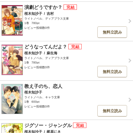
演劇どうですか？
桜木知沙子
/
吉村
ライトノベル、ディアプラス文庫
1巻
780pt
レビュー投稿数0件
無料立読み
どうなってんだよ？
桜木知沙子
/
麻生海
ライトノベル、ディアプラス文庫
1巻
780pt
レビュー投稿数0件
無料立読み
教え子のち、恋人
桜木知沙子
ライトノベル、キャラ文庫
1巻
600pt
レビュー投稿数0件
無料立読み
ジグソー・ジャングル
桜木知沙子
/
梶原にき