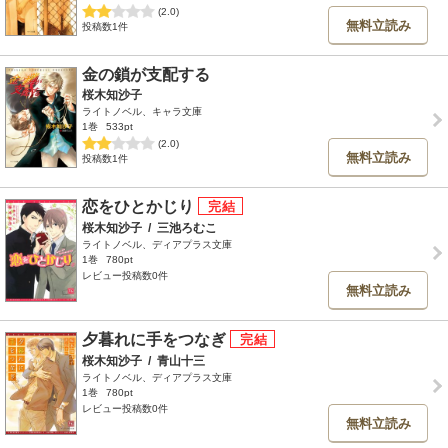
(2.0)
無料立読み
投稿数1件
金の鎖が支配する
桜木知沙子
ライトノベル、キャラ文庫
1巻
533pt
(2.0)
無料立読み
投稿数1件
恋をひとかじり
桜木知沙子
/
三池ろむこ
ライトノベル、ディアプラス文庫
1巻
780pt
レビュー投稿数0件
無料立読み
夕暮れに手をつなぎ
桜木知沙子
/
青山十三
ライトノベル、ディアプラス文庫
1巻
780pt
レビュー投稿数0件
無料立読み