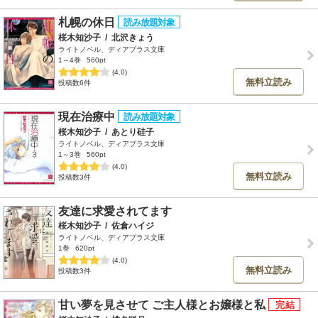
札幌の休日
桜木知沙子
/
北沢きょう
ライトノベル、ディアプラス文庫
1～4巻
560pt
(4.0)
無料立読み
投稿数6件
現在治療中
桜木知沙子
/
あとり硅子
ライトノベル、ディアプラス文庫
1～3巻
560pt
(4.0)
無料立読み
投稿数3件
友達に求愛されてます
桜木知沙子
/
佐倉ハイジ
ライトノベル、ディアプラス文庫
1巻
620pt
(4.0)
無料立読み
投稿数3件
甘い夢を見させて ご主人様とお嬢様と私