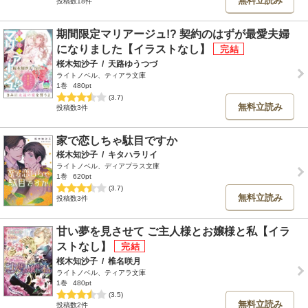
無料立読み
投稿数18件
期間限定マリアージュ!? 契約のはずが最愛夫婦
になりました【イラストなし】
桜木知沙子
/
天路ゆうつづ
ライトノベル、ティアラ文庫
1巻
480pt
(3.7)
無料立読み
投稿数3件
家で恋しちゃ駄目ですか
桜木知沙子
/
キタハラリイ
ライトノベル、ディアプラス文庫
1巻
620pt
(3.7)
無料立読み
投稿数3件
甘い夢を見させて ご主人様とお嬢様と私【イラ
ストなし】
桜木知沙子
/
椎名咲月
ライトノベル、ティアラ文庫
1巻
480pt
(3.5)
無料立読み
投稿数2件