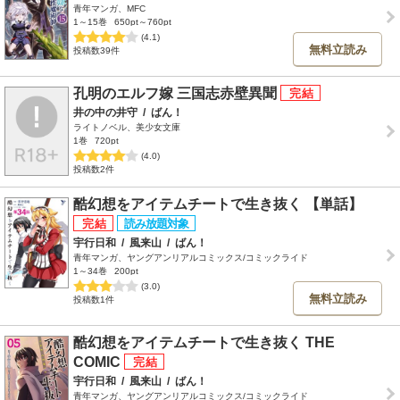
青年マンガ、MFC
1～15巻
650pt～760pt
(4.1)
無料立読み
投稿数39件
孔明のエルフ嫁 三国志赤壁異聞
井の中の井守
/
ばん！
ライトノベル、美少女文庫
1巻
720pt
(4.0)
投稿数2件
酷幻想をアイテムチートで生き抜く 【単話】
宇行日和
/
風来山
/
ばん！
青年マンガ、ヤングアンリアルコミックス/コミックライド
1～34巻
200pt
(3.0)
無料立読み
投稿数1件
酷幻想をアイテムチートで生き抜く THE
COMIC
宇行日和
/
風来山
/
ばん！
青年マンガ、ヤングアンリアルコミックス/コミックライド