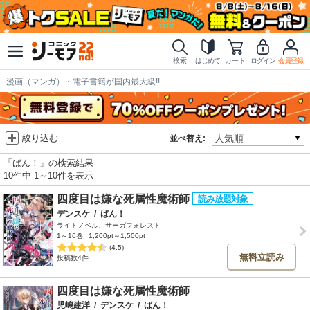
検索
はじめて
カート
ログイン
会員登録
漫画（マンガ）・電子書籍が国内最大級!!
絞り込む
並べ替え:
「ばん！」の検索結果
10件中 1～10件を表示
四度目は嫌な死属性魔術師
デンスケ
/
ばん！
ライトノベル、サーガフォレスト
1～16巻
1,200pt～1,500pt
(4.5)
無料立読み
投稿数4件
四度目は嫌な死属性魔術師
児嶋建洋
/
デンスケ
/
ばん！