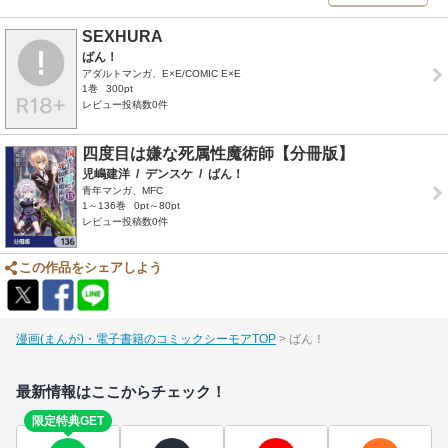
SEXHURA
ばん！
アダルトマンガ、E×E/COMIC E×E
1巻
300pt
レビュー投稿数0件
四度目は嫌な死属性魔術師【分冊版】
児嶋建洋
/
デンスケ
/
ばん！
青年マンガ、MFC
1～136巻
0pt～80pt
レビュー投稿数0件
この作品をシェアしよう
漫画(まんが)・電子書籍のコミックシーモアTOP
ばん！
最新情報はここからチェック！
限定特典GET