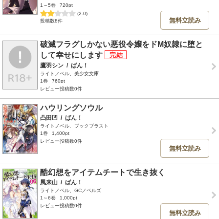
1～5巻
720pt
(2.0)
無料立読み
投稿数8件
破滅フラグしかない悪役令嬢をドМ奴隷に堕と
して幸せにします
鷹羽シン
/
ばん！
ライトノベル、美少女文庫
1巻
760pt
レビュー投稿数0件
ハウリングソウル
凸田凹
/
ばん！
ライトノベル、ブックブラスト
1巻
1,400pt
レビュー投稿数0件
無料立読み
酷幻想をアイテムチートで生き抜く
風来山
/
ばん！
ライトノベル、GCノベルズ
1～6巻
1,000pt
レビュー投稿数0件
無料立読み