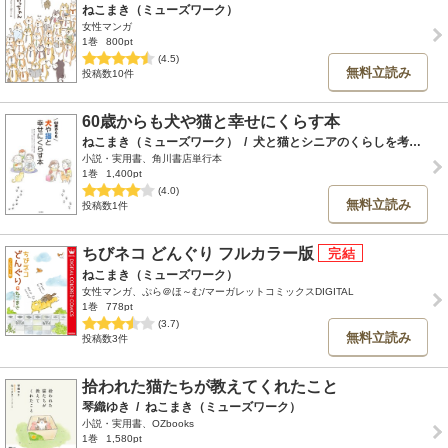
ねこまき（ミューズワーク）
女性マンガ
1巻
800pt
(4.5)
無料立読み
投稿数10件
60歳からも犬や猫と幸せにくらす本
ねこまき（ミューズワーク）
/
犬と猫とシニアのくらしを考える会
小説・実用書、角川書店単行本
1巻
1,400pt
(4.0)
無料立読み
投稿数1件
ちびネコ どんぐり フルカラー版
ねこまき（ミューズワーク）
女性マンガ、ぷら＠ほ～む/マーガレットコミックスDIGITAL
1巻
778pt
(3.7)
無料立読み
投稿数3件
拾われた猫たちが教えてくれたこと
琴織ゆき
/
ねこまき（ミューズワーク）
小説・実用書、OZbooks
1巻
1,580pt