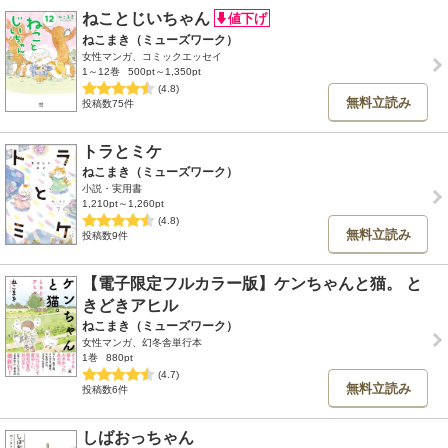
ねことじいちゃん
ねこまき（ミューズワーク）
女性マンガ、コミックエッセイ
1～12巻
500pt～1,350pt
(4.8)
無料立読み
投稿数75件
トラとミケ
ねこまき（ミューズワーク）
小説・実用書
1,210pt～1,260pt
(4.8)
無料立読み
投稿数9件
【電子限定フルカラー版】ケンちゃんと猫。 と
きどきアヒル
ねこまき（ミューズワーク）
女性マンガ、幻冬舎単行本
1巻
880pt
(4.7)
無料立読み
投稿数6件
しばおっちゃん