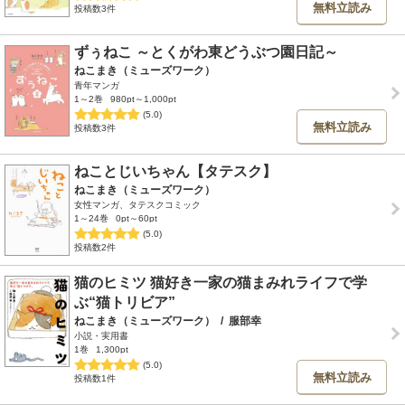
無料立読み
投稿数3件
ずぅねこ ～とくがわ東どうぶつ園日記～
ねこまき（ミューズワーク）
青年マンガ
1～2巻
980pt～1,000pt
(5.0)
無料立読み
投稿数3件
ねことじいちゃん【タテスク】
ねこまき（ミューズワーク）
女性マンガ、タテスクコミック
1～24巻
0pt～60pt
(5.0)
投稿数2件
猫のヒミツ 猫好き一家の猫まみれライフで学
ぶ“猫トリビア”
ねこまき（ミューズワーク）
/
服部幸
小説・実用書
1巻
1,300pt
(5.0)
無料立読み
投稿数1件