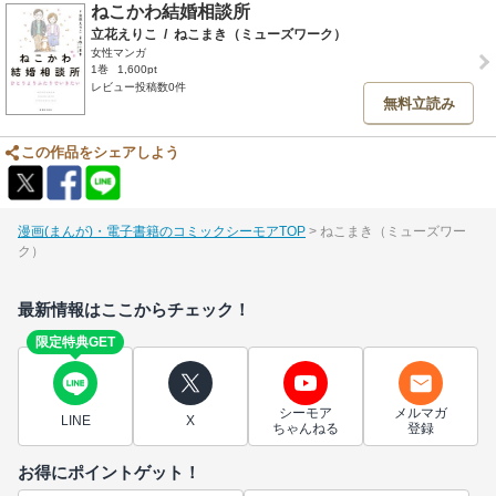
ねこかわ結婚相談所
立花えりこ
/
ねこまき（ミューズワーク）
女性マンガ
1巻
1,600pt
レビュー投稿数0件
無料立読み
この作品をシェアしよう
漫画(まんが)・電子書籍のコミックシーモアTOP
ねこまき（ミューズワー
ク）
最新情報はここからチェック！
限定特典GET
シーモア
メルマガ
LINE
X
ちゃんねる
登録
お得にポイントゲット！