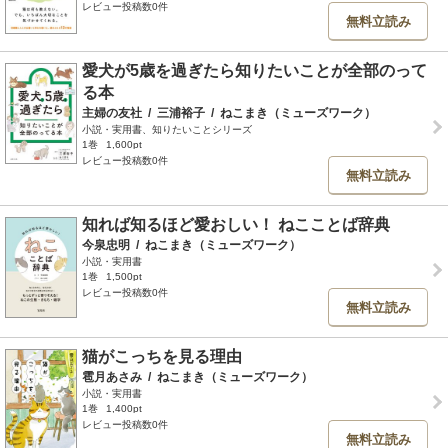
レビュー投稿数0件
無料立読み
愛犬が5歳を過ぎたら知りたいことが全部のって
る本
主婦の友社
/
三浦裕子
/
ねこまき（ミューズワーク）
小説・実用書、知りたいことシリーズ
1巻
1,600pt
レビュー投稿数0件
無料立読み
知れば知るほど愛おしい！ ねこことば辞典
今泉忠明
/
ねこまき（ミューズワーク）
小説・実用書
1巻
1,500pt
レビュー投稿数0件
無料立読み
猫がこっちを見る理由
雹月あさみ
/
ねこまき（ミューズワーク）
小説・実用書
1巻
1,400pt
レビュー投稿数0件
無料立読み