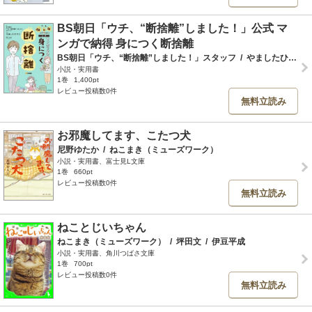
BS朝日「ウチ、“断捨離”しました！」公式 マ
ンガで納得 身につく断捨離
BS朝日「ウチ、“断捨離”しました！」スタッフ
/
やましたひでこ
/
小説・実用書
1巻
1,400pt
レビュー投稿数0件
無料立読み
お邪魔してます、こたつ犬
尼野ゆたか
/
ねこまき（ミューズワーク）
小説・実用書、富士見L文庫
1巻
660pt
レビュー投稿数0件
無料立読み
ねことじいちゃん
ねこまき（ミューズワーク）
/
坪田文
/
伊豆平成
小説・実用書、角川つばさ文庫
1巻
700pt
レビュー投稿数0件
無料立読み