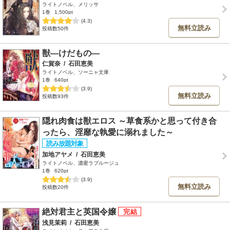
ライトノベル、メリッサ
1巻
1,500pt
(4.3)
無料立読み
投稿数50件
獣―けだもの―
仁賀奈
/
石田恵美
ライトノベル、ソーニャ文庫
1巻
640pt
(3.9)
無料立読み
投稿数93件
隠れ肉食は獣エロス ～草食系かと思って付き合
ったら、淫靡な執愛に溺れました～
加地アヤメ
/
石田恵美
ライトノベル、濃蜜ラブルージュ
1巻
620pt
(3.9)
無料立読み
投稿数20件
絶対君主と英国令嬢
浅見茉莉
/
石田恵美