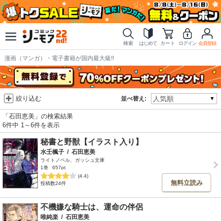
検索
はじめて
カート
ログイン
会員登録
漫画（マンガ）・電子書籍が国内最大級!!
絞り込む
並べ替え:
「石田恵美」の検索結果
6件中 1～6件を表示
秘書と野獣【イラスト入り】
水壬楓子
/
石田恵美
ライトノベル、ガッシュ文庫
1巻
657pt
(4.4)
無料立読み
投稿数24件
不機嫌な騎士は、運命の伴侶
唯純楽
/
石田恵美