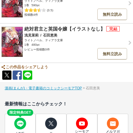
ライトノベル、ティアラ文庫
1巻
590pt
(3.5)
無料立読み
投稿数4件
絶対君主と英国令嬢【イラストなし】
浅見茉莉
/
石田恵美
ライトノベル、ティアラ文庫
1巻
480pt
レビュー投稿数0件
無料立読み
この作品をシェアしよう
漫画(まんが)・電子書籍のコミックシーモアTOP
石田恵美
最新情報はここからチェック！
限定特典GET
シーモア
メルマガ