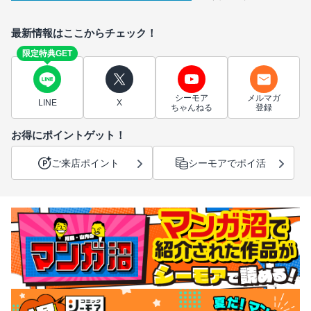
最新情報はここからチェック！
限定特典GET
シーモア
メルマガ
LINE
X
ちゃんねる
登録
お得にポイントゲット！
ご来店ポイント
シーモアでポイ活