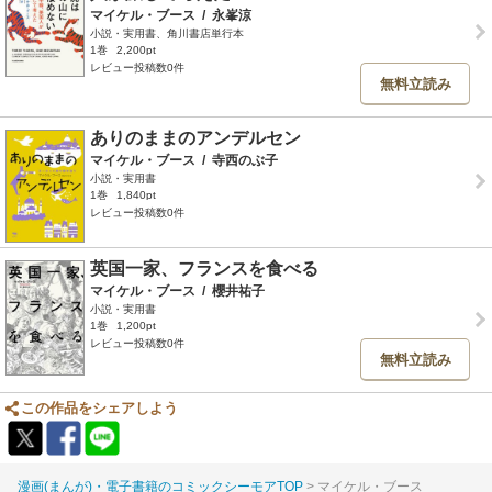
マイケル・ブース
/
永峯涼
小説・実用書、角川書店単行本
1巻
2,200pt
レビュー投稿数0件
無料立読み
ありのままのアンデルセン
マイケル・ブース
/
寺西のぶ子
小説・実用書
1巻
1,840pt
レビュー投稿数0件
英国一家、フランスを食べる
マイケル・ブース
/
櫻井祐子
小説・実用書
1巻
1,200pt
レビュー投稿数0件
無料立読み
この作品をシェアしよう
漫画(まんが)・電子書籍のコミックシーモアTOP
マイケル・ブース