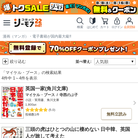
検索
はじめて
カート
ログイン
会員登録
漫画（マンガ）・電子書籍が国内最大級!!
絞り込む
並べ替え:
「マイケル・ブース」の検索結果
4件中 1～4件を表示
英国一家(角川文庫)
マイケル・ブース
/
寺西のぶ子
小説・実用書、角川文庫
1,800pt
(5.0)
無料立読み
投稿数1件
三頭の虎はひとつの山に棲めない 日中韓、英国
人が旅して考えた