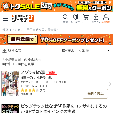
検索
はじめて
カート
ログイン
会員登録
漫画（マンガ）・電子書籍が国内最大級!!
絞り込む
並べ替え:
「小野美由紀」の検索結果
10件中 1～10件を表示
メゾン刻の湯
瀬田一乃
/
小野美由紀
女性マンガ、ＢＲＩＤＧＥ ＣＯＭＩＣＳ
1～2巻
650pt～660pt
(4.0)
無料立読み
投稿数1件
ビッグテックはなぜSF作家をコンサルにするの
か SFプロトタイピングの実践