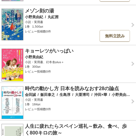
メゾン刻の湯
小野美由紀
/
丸紅茜
小説・実用書
1巻
1,500pt
レビュー投稿数0件
無料立読み
キョーレツがいっぱい
小野美由紀
小説・実用書、幻冬舎plus＋
1巻
300pt
レビュー投稿数0件
時代の動かし方 日本を読みなおす28の論点
会田誠
/
飯田泰之
/
生島淳
/
大栗博司
/
沖田×華
/
小野美由紀
/
小説・実用書
1巻
184pt
レビュー投稿数0件
人生に疲れたらスペイン巡礼～飲み、食べ、歩
く800キロの旅～