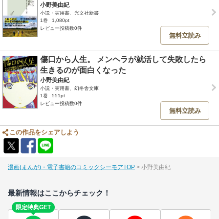
小野美由紀
小説・実用書、光文社新書
1巻
1,080pt
レビュー投稿数0件
無料立読み
傷口から人生。 メンヘラが就活して失敗したら
生きるのが面白くなった
小野美由紀
小説・実用書、幻冬舎文庫
1巻
551pt
レビュー投稿数0件
無料立読み
この作品をシェアしよう
漫画(まんが)・電子書籍のコミックシーモアTOP
小野美由紀
最新情報はここからチェック！
限定特典GET