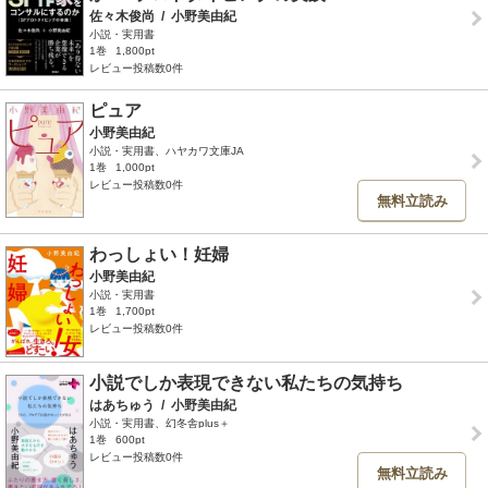
佐々木俊尚
/
小野美由紀
小説・実用書
1巻
1,800pt
レビュー投稿数0件
ピュア
小野美由紀
小説・実用書、ハヤカワ文庫JA
1巻
1,000pt
レビュー投稿数0件
無料立読み
わっしょい！妊婦
小野美由紀
小説・実用書
1巻
1,700pt
レビュー投稿数0件
小説でしか表現できない私たちの気持ち
はあちゅう
/
小野美由紀
小説・実用書、幻冬舎plus＋
1巻
600pt
レビュー投稿数0件
無料立読み