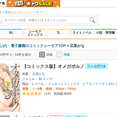
ア島
電子書籍ならコミックシーモア！
シーモア
BL
TL
ライトノベル
小説・実用書
コミックス
んが)・電子書籍のコミックシーモアTOP
>
広里かな
4件中 1～14件を表示
詳細
画像
【コミックス版】オメガポルノ
作家：
広里かな
ジャンル：
BLマンガ
雑誌・レーベル：
ジュネットコミックス ピアスシリーズ
/
eXピ
巻数：
1～8巻
価格： 650pt～750pt
（4.6） 投稿数368件