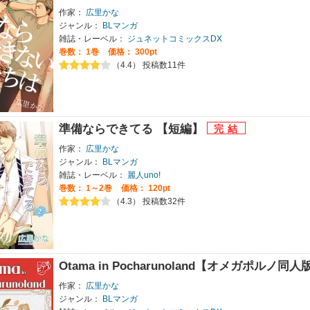
作家：
広里かな
ジャンル：
BLマンガ
雑誌・レーベル：
ジュネットコミックスDX
巻数：
1巻
価格： 300pt
（4.4） 投稿数11件
準備ならできてる 【短編】
作家：
広里かな
ジャンル：
BLマンガ
雑誌・レーベル：
麗人uno!
巻数：
1～2巻
価格： 120pt
（4.3） 投稿数32件
Otama in Pocharunoland【オメガポルノ同
作家：
広里かな
ジャンル：
BLマンガ