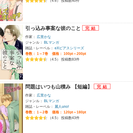
（4.6） 投稿数40件
引っ込み事案な彼のこと
作家：
広里かな
ジャンル：
BLマンガ
雑誌・レーベル：
eXピアスシリーズ
巻数：
1～7巻
価格： 100pt～200pt
（4.5） 投稿数83件
問題はいつも山積み 【短編】
作家：
広里かな
ジャンル：
BLマンガ
雑誌・レーベル：
麗人uno!
巻数：
1～2巻
価格： 120pt～180pt
（4.5） 投稿数43件