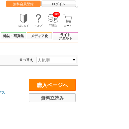
無料会員登録
ログイン
UP!
はじめて
ヘルプ
PT購入
カート
ライト
雑誌・写真集
メディア化
アダルト
並べ替え:
購入ページへ
アス
無料立読み