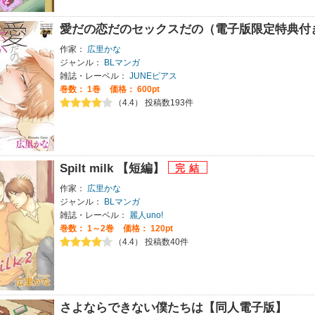
愛だの恋だのセックスだの（電子版限定特典付
作家：
広里かな
ジャンル：
BLマンガ
雑誌・レーベル：
JUNEピアス
巻数：
1巻
価格： 600pt
（4.4） 投稿数193件
Spilt milk 【短編】
作家：
広里かな
ジャンル：
BLマンガ
雑誌・レーベル：
麗人uno!
巻数：
1～2巻
価格： 120pt
（4.4） 投稿数40件
さよならできない僕たちは【同人電子版】