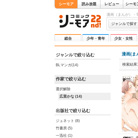
シーモア
読み放題
レビュー
シーモ
漫画（まんが）・
ジャンルで探す
総合
少年・青年
少女・女性
漫画(ま
ジャンルで絞り込む
検索結果1
BLマンガ(14)
作家で絞り込む
選択解除
広里かな (14)
出版社で絞り込む
ジュネット (8)
竹書房 (5)
一迅社 (1)