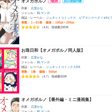
オメガポルノ
作家：
広里かな
ジャンル：
BLマンガ
雑誌・レーベル：
ジュネットコミックス ピアスシリーズ
/
eXピ
巻数：
1～81巻
価格： 100pt～200pt
（4.6） 投稿数295件
お珠日和【オメガポルノ同人版】
作家：
広里かな
ジャンル：
BLマンガ
雑誌・レーベル：
ジュネットコミックスDX
巻数：
1巻
価格： 500pt
（4.7） 投稿数50件
オメガポルノ【番外編・ミニ漫画集】
作家：
広里かな
ジャンル：
BLマンガ