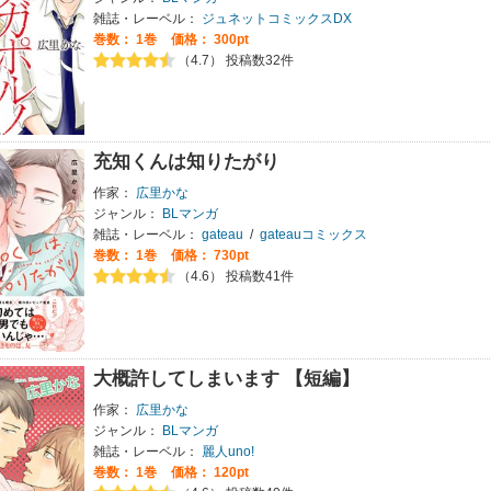
雑誌・レーベル：
ジュネットコミックスDX
巻数：
1巻
価格： 300pt
（4.7） 投稿数32件
充知くんは知りたがり
作家：
広里かな
ジャンル：
BLマンガ
雑誌・レーベル：
gateau
/
gateauコミックス
巻数：
1巻
価格： 730pt
（4.6） 投稿数41件
大概許してしまいます 【短編】
作家：
広里かな
ジャンル：
BLマンガ
雑誌・レーベル：
麗人uno!
巻数：
1巻
価格： 120pt