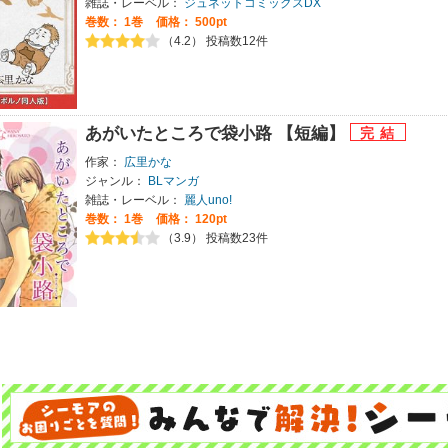
雑誌・レーベル：
ジュネットコミックスDX
巻数：
1巻
価格： 500pt
（4.2） 投稿数12件
あがいたところで袋小路 【短編】
作家：
広里かな
ジャンル：
BLマンガ
雑誌・レーベル：
麗人uno!
巻数：
1巻
価格： 120pt
（3.9） 投稿数23件