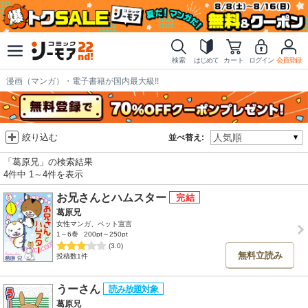
検索
はじめて
カート
ログイン
会員登録
漫画（マンガ）・電子書籍が国内最大級!!
絞り込む
並べ替え:
「葛原兄」の検索結果
4件中 1～4件を表示
お兄さんとハムスター
葛原兄
女性マンガ、ペット宣言
1～6巻
200pt～250pt
(3.0)
無料立読み
投稿数1件
うーさん
葛原兄