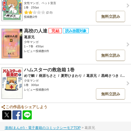
女性マンガ、ペット宣言
1巻
250pt
(2.0)
無料立読み
投稿数2件
高校の人達
葛原兄
少年マンガ
1～7巻
450pt
レビュー投稿数0件
無料立読み
ハムスターの救急箱 1巻
めで鯛
/
樹原ちさと
/
夏野ひまわり
/
葛原兄
/
黒崎さつき
/
たち
少女マンガ
1巻
300pt
レビュー投稿数0件
無料立読み
この作品をシェアしよう
漫画(まんが)・電子書籍のコミックシーモアTOP
葛原兄