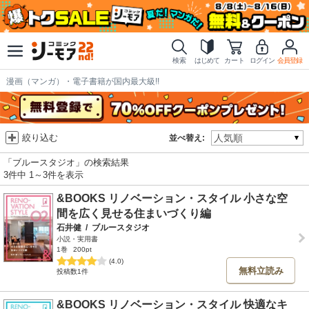
検索
はじめて
カート
ログイン
会員登録
漫画（マンガ）・電子書籍が国内最大級!!
絞り込む
並べ替え:
「ブルースタジオ」の検索結果
3件中 1～3件を表示
&BOOKS リノベーション・スタイル 小さな空
間を広く見せる住まいづくり編
石井健
/
ブルースタジオ
小説・実用書
1巻
200pt
(4.0)
無料立読み
投稿数1件
&BOOKS リノベーション・スタイル 快適なキ