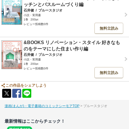
ッチンとバスルームづくり編
石井健
/
ブルースタジオ
小説・実用書
1巻
200pt
レビュー投稿数0件
無料立読み
&BOOKS リノベーション・スタイル 好きなも
のをテーマにした住まい作り編
石井健
/
ブルースタジオ
小説・実用書
1巻
200pt
レビュー投稿数0件
無料立読み
この作品をシェアしよう
漫画(まんが)・電子書籍のコミックシーモアTOP
ブルースタジオ
最新情報はここからチェック！