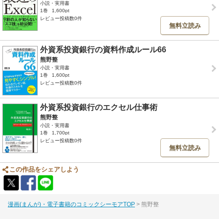
小説・実用書
1巻
1,600pt
レビュー投稿数0件
無料立読み
外資系投資銀行の資料作成ルール66
熊野整
小説・実用書
1巻
1,600pt
レビュー投稿数0件
外資系投資銀行のエクセル仕事術
熊野整
小説・実用書
1巻
1,700pt
レビュー投稿数0件
無料立読み
この作品をシェアしよう
漫画(まんが)・電子書籍のコミックシーモアTOP
熊野整