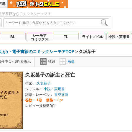
ア島
電子書籍ならコミックシーモア！
シーモア
BL
TL
ライトノベル
小説・実用書
コミックス
んが)・電子書籍のコミックシーモアTOP
>
久坂葉子
6件中 1～6件を表示
詳細
画像
久坂葉子の誕生と死亡
作家：
久坂葉子
ジャンル：
小説・実用書
雑誌・レーベル：
青空文庫
巻数：
1巻
価格： 0pt
レビュー投稿数0件