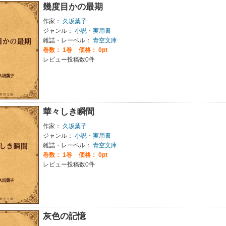
幾度目かの最期
作家：
久坂葉子
ジャンル：
小説・実用書
雑誌・レーベル：
青空文庫
巻数：
1巻
価格： 0pt
レビュー投稿数0件
華々しき瞬間
作家：
久坂葉子
ジャンル：
小説・実用書
雑誌・レーベル：
青空文庫
巻数：
1巻
価格： 0pt
レビュー投稿数0件
灰色の記憶