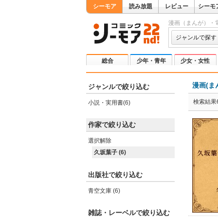
シーモア
読み放題
レビュー
シーモ
漫画（まんが）・
ジャンルで探す
総合
少年・青年
少女・女性
漫画(ま
ジャンルで絞り込む
検索結果
小説・実用書(6)
作家で絞り込む
選択解除
久坂葉子 (6)
出版社で絞り込む
青空文庫 (6)
雑誌・レーベルで絞り込む