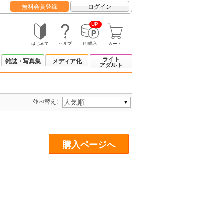
無料会員登録
ログイン
UP!
はじめて
ヘルプ
PT購入
カート
ライト
雑誌・写真集
メディア化
アダルト
並べ替え:
購入ページへ