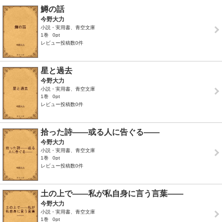
鱒の話
今野大力
小説・実用書、青空文庫
1巻
0pt
レビュー投稿数0件
星と過去
今野大力
小説・実用書、青空文庫
1巻
0pt
レビュー投稿数0件
拾った詩――或る人に告ぐる――
今野大力
小説・実用書、青空文庫
1巻
0pt
レビュー投稿数0件
土の上で――私が私自身に言う言葉――
今野大力
小説・実用書、青空文庫
1巻
0pt