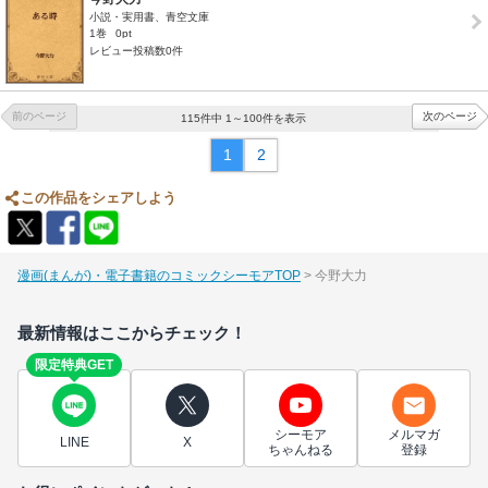
小説・実用書、青空文庫
1巻
0pt
レビュー投稿数0件
前のページ
次のページ
115件中 1～100件を表示
1
2
この作品をシェアしよう
漫画(まんが)・電子書籍のコミックシーモアTOP
今野大力
最新情報はここからチェック！
限定特典GET
シーモア
メルマガ
LINE
X
ちゃんねる
登録