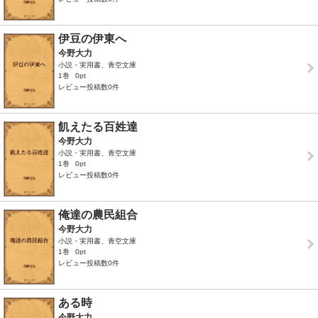
伊豆の伊東へ
今野大力
小説・実用書、青空文庫
1巻
0pt
レビュー投稿数0件
飢えたる百姓達
今野大力
小説・実用書、青空文庫
1巻
0pt
レビュー投稿数0件
俺達の農民組合
今野大力
小説・実用書、青空文庫
1巻
0pt
レビュー投稿数0件
ある時
今野大力