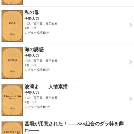
私の母
今野大力
小説・実用書、青空文庫
1巻
0pt
レビュー投稿数0件
海の誘惑
今野大力
小説・実用書、青空文庫
1巻
0pt
レビュー投稿数0件
波濤よ――人情素描――
今野大力
小説・実用書、青空文庫
1巻
0pt
レビュー投稿数0件
墓場が用意された！――×××組合のダラ幹を葬
れ――