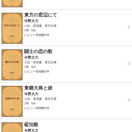
東方の窓辺にて
今野大力
小説・実用書、青空文庫
1巻
0pt
レビュー投稿数0件
闘士の恋の歌
今野大力
小説・実用書、青空文庫
1巻
0pt
レビュー投稿数0件
東郷大将と彼
今野大力
小説・実用書、青空文庫
1巻
0pt
レビュー投稿数0件
碇泊船
今野大力