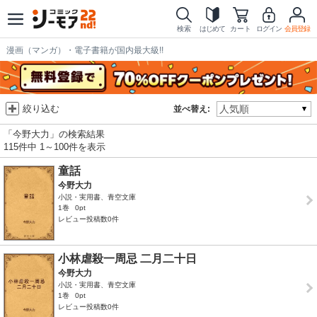
検索
はじめて
カート
ログイン
会員登録
漫画（マンガ）・電子書籍が国内最大級!!
絞り込む
並べ替え:
「今野大力」の検索結果
115件中 1～100件を表示
童話
今野大力
小説・実用書、青空文庫
1巻
0pt
レビュー投稿数0件
小林虐殺一周忌 二月二十日
今野大力
小説・実用書、青空文庫
1巻
0pt
レビュー投稿数0件