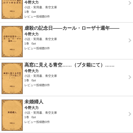
今野大力
小説・実用書、青空文庫
1巻
0pt
レビュー投稿数0件
虐殺の記念日――カール・ローザ十週年――
今野大力
小説・実用書、青空文庫
1巻
0pt
レビュー投稿数0件
高窓に見える青空……（ブタ箱にて）……
今野大力
小説・実用書、青空文庫
1巻
0pt
レビュー投稿数0件
未婚婦人
今野大力
小説・実用書、青空文庫
1巻
0pt
レビュー投稿数0件