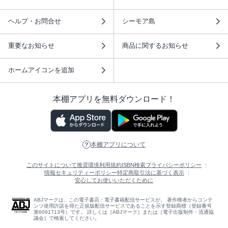
ヘルプ・お問合せ
シーモア島
重要なお知らせ
商品に関するお知らせ
ホームアイコンを追加
本棚アプリを無料ダウンロード！
本棚アプリについて
このサイトについて
推奨環境
利用規約
ISBN検索
プライバシーポリシー
情報セキュリティーポリシー
特定商取引法に基づく表示
安心してお使いいただくために
ABJマークは、この電子書店・電子書籍配信サービスが、 著作権者からコンテ
ンツ使用許諾を得た正規版配信サービスであることを示す登録商標（登録番号
第6091713号）です。 詳しくは［ABJマーク］または［電子出版制作・流通協
議会］で検索してください。