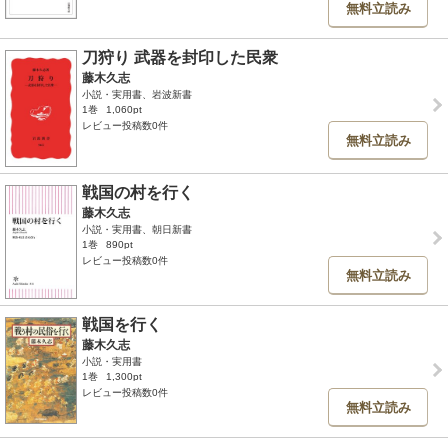
無料立読み
刀狩り 武器を封印した民衆
藤木久志
小説・実用書、岩波新書
1巻
1,060pt
レビュー投稿数0件
無料立読み
戦国の村を行く
藤木久志
小説・実用書、朝日新書
1巻
890pt
レビュー投稿数0件
無料立読み
戦国を行く
藤木久志
小説・実用書
1巻
1,300pt
レビュー投稿数0件
無料立読み