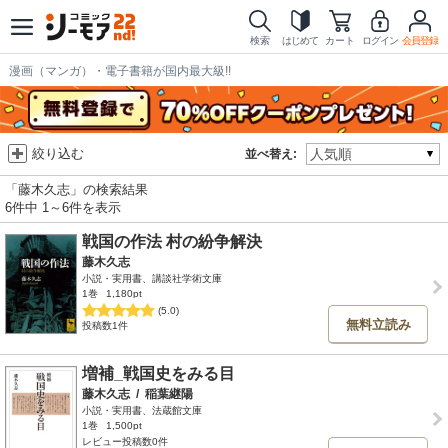
検索
はじめて
カート
ログイン
会員登録
漫画（マンガ）・電子書籍が国内最大級!!
絞り込む
並べ替え:
「藤木久志」の検索結果
6件中 1～6件を表示
戦国の作法 村の紛争解決
藤木久志
小説・実用書、講談社学術文庫
1巻
1,180pt
(5.0)
無料立読み
投稿数1件
増補_戦国史をみる目
藤木久志
/
稲葉継陽
小説・実用書、法蔵館文庫
1巻
1,500pt
レビュー投稿数0件