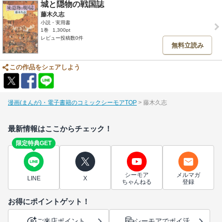
城と隠物の戦国誌
藤木久志
小説・実用書
1巻
1,300pt
レビュー投稿数0件
無料立読み
この作品をシェアしよう
漫画(まんが)・電子書籍のコミックシーモアTOP
藤木久志
最新情報はここからチェック！
限定特典GET
シーモア
メルマガ
LINE
X
ちゃんねる
登録
お得にポイントゲット！
ご来店ポイント
シーモアでポイ活