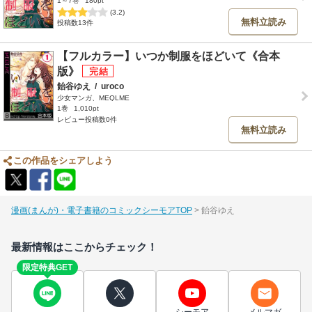
1～7巻
180pt
(3.2)
無料立読み
投稿数13件
【フルカラー】いつか制服をほどいて《合本
版》
飴谷ゆえ
/
uroco
少女マンガ、MEQLME
1巻
1,010pt
レビュー投稿数0件
無料立読み
この作品をシェアしよう
漫画(まんが)・電子書籍のコミックシーモアTOP
飴谷ゆえ
最新情報はここからチェック！
限定特典GET
シーモア
メルマガ