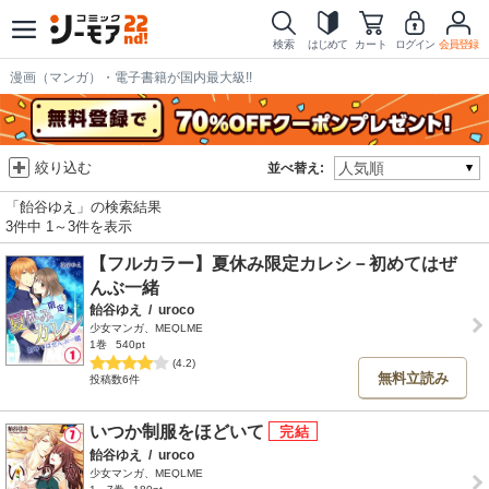
検索
はじめて
カート
ログイン
会員登録
漫画（マンガ）・電子書籍が国内最大級!!
絞り込む
並べ替え:
「飴谷ゆえ」の検索結果
3件中 1～3件を表示
【フルカラー】夏休み限定カレシ－初めてはぜ
んぶ一緒
飴谷ゆえ
/
uroco
少女マンガ、MEQLME
1巻
540pt
(4.2)
無料立読み
投稿数6件
いつか制服をほどいて
飴谷ゆえ
/
uroco
少女マンガ、MEQLME