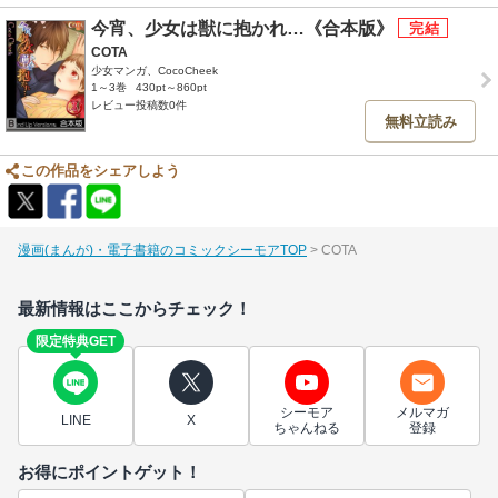
今宵、少女は獣に抱かれ…《合本版》
COTA
少女マンガ、CocoCheek
1～3巻
430pt～860pt
レビュー投稿数0件
無料立読み
この作品をシェアしよう
漫画(まんが)・電子書籍のコミックシーモアTOP
COTA
最新情報はここからチェック！
限定特典GET
シーモア
メルマガ
LINE
X
ちゃんねる
登録
お得にポイントゲット！