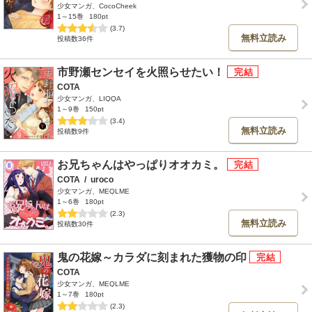
少女マンガ、CocoCheek
1～15巻
180pt
(3.7)
無料立読み
投稿数36件
市野瀬センセイを火照らせたい！
COTA
少女マンガ、LIQQA
1～9巻
150pt
(3.4)
無料立読み
投稿数9件
お兄ちゃんはやっぱりオオカミ。
COTA
/
uroco
少女マンガ、MEQLME
1～6巻
180pt
(2.3)
無料立読み
投稿数30件
鬼の花嫁～カラダに刻まれた獲物の印
COTA
少女マンガ、MEQLME
1～7巻
180pt
(2.3)