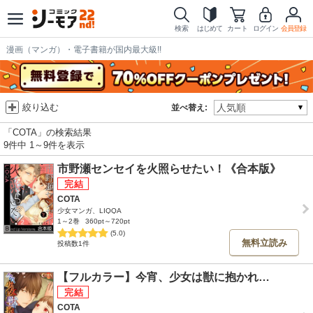
検索
はじめて
カート
ログイン
会員登録
漫画（マンガ）・電子書籍が国内最大級!!
絞り込む
並べ替え:
「COTA」の検索結果
9件中 1～9件を表示
市野瀬センセイを火照らせたい！《合本版》
COTA
少女マンガ、LIQQA
1～2巻
360pt～720pt
(5.0)
無料立読み
投稿数1件
【フルカラー】今宵、少女は獣に抱かれ…
COTA