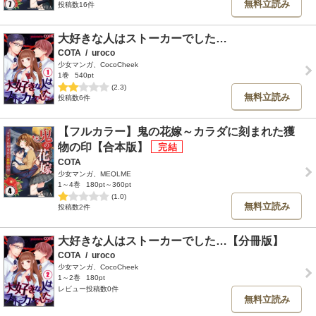
無料立読み
投稿数16件
大好きな人はストーカーでした…
COTA
/
uroco
少女マンガ、CocoCheek
1巻
540pt
(2.3)
無料立読み
投稿数6件
【フルカラー】鬼の花嫁～カラダに刻まれた獲
物の印【合本版】
COTA
少女マンガ、MEQLME
1～4巻
180pt～360pt
(1.0)
無料立読み
投稿数2件
大好きな人はストーカーでした…【分冊版】
COTA
/
uroco
少女マンガ、CocoCheek
1～2巻
180pt
レビュー投稿数0件
無料立読み