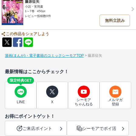
藤原征矢
小説・実用書
1～7巻
450pt
レビュー投稿数0件
無料立読み
この作品をシェアしよう
漫画(まんが)・電子書籍のコミックシーモアTOP
藤原征矢
最新情報はここからチェック！
限定特典GET
シーモア
メルマガ
LINE
X
ちゃんねる
登録
お得にポイントゲット！
ご来店ポイント
シーモアでポイ活