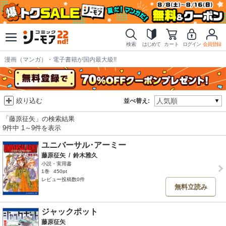
検索
はじめて
カート
ログイン
会員登録
漫画（マンガ）・電子書籍が国内最大級!!
絞り込む
並べ替え:
「藤原征矢」の検索結果
9件中 1～9件を表示
ユニバーサル･アーミー
藤原征矢
/
鈴木雅久
小説・実用書
1巻
450pt
レビュー投稿数0件
無料立読み
ジャックポット
藤原征矢