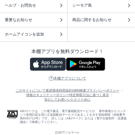
ヘルプ・お問合せ
シーモア島
重要なお知らせ
商品に関するお知らせ
ホームアイコンを追加
本棚アプリを無料ダウンロード！
本棚アプリについて
このサイトについて
推奨環境
利用規約
ISBN検索
プライバシーポリシー
情報セキュリティーポリシー
特定商取引法に基づく表示
安心してお使いいただくために
ABJマークは、この電子書店・電子書籍配信サービスが、 著作権者からコンテ
ンツ使用許諾を得た正規版配信サービスであることを示す登録商標（登録番号
第6091713号）です。 詳しくは［ABJマーク］または［電子出版制作・流通協
議会］で検索してください。
(C)NTTソルマーレ