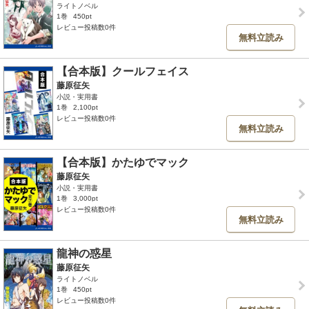
ライトノベル
1巻
450pt
レビュー投稿数0件
無料立読み
【合本版】クールフェイス
藤原征矢
小説・実用書
1巻
2,100pt
レビュー投稿数0件
無料立読み
【合本版】かたゆでマック
藤原征矢
小説・実用書
1巻
3,000pt
レビュー投稿数0件
無料立読み
龍神の惑星
藤原征矢
ライトノベル
1巻
450pt
レビュー投稿数0件