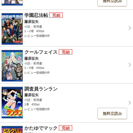
無料立読み
学園忍法帖
藤原征矢
小説・実用書
1～2巻
450pt
レビュー投稿数0件
クールフェイス
藤原征矢
小説・実用書
1～5巻
450pt
レビュー投稿数0件
調査員ランラン
藤原征矢
小説・実用書
1巻
450pt
レビュー投稿数0件
無料立読み
かたゆでマック