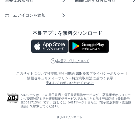
重要なお知らせ
商品に関するお知らせ
ホームアイコンを追加
本棚アプリを無料ダウンロード！
本棚アプリについて
このサイトについて
推奨環境
利用規約
ISBN検索
プライバシーポリシー
情報セキュリティーポリシー
特定商取引法に基づく表示
安心してお使いいただくために
ABJマークは、この電子書店・電子書籍配信サービスが、 著作権者からコンテ
ンツ使用許諾を得た正規版配信サービスであることを示す登録商標（登録番号
第6091713号）です。 詳しくは［ABJマーク］または［電子出版制作・流通協
議会］で検索してください。
(C)NTTソルマーレ