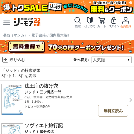
検索
はじめて
カート
ログイン
会員登録
漫画（マンガ）・電子書籍が国内最大級!!
絞り込む
並べ替え:
「ジッド」の検索結果
5件中 1～5件を表示
法王庁の抜け穴
ジッド
/
三ツ堀広一郎
小説・実用書、光文社古典新訳文庫
1巻
1,240pt
レビュー投稿数0件
無料立読み
ソヴィエト旅行記
ジッド
/
國分俊宏