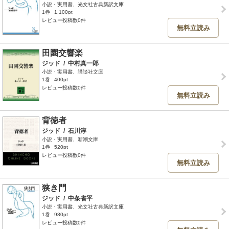
小説・実用書、光文社古典新訳文庫
1巻
1,100pt
レビュー投稿数0件
無料立読み
田園交響楽
ジッド
/
中村真一郎
小説・実用書、講談社文庫
1巻
400pt
レビュー投稿数0件
無料立読み
背徳者
ジッド
/
石川淳
小説・実用書、新潮文庫
1巻
520pt
レビュー投稿数0件
無料立読み
狭き門
ジッド
/
中条省平
小説・実用書、光文社古典新訳文庫
1巻
980pt
レビュー投稿数0件