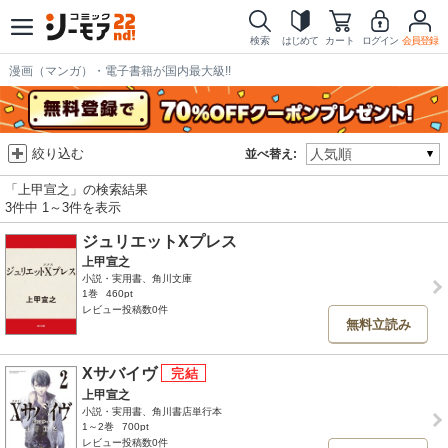
検索
はじめて
カート
ログイン
会員登録
漫画（マンガ）・電子書籍が国内最大級!!
絞り込む
並べ替え:
「上甲宣之」の検索結果
3件中 1～3件を表示
ジュリエットXプレス
上甲宣之
小説・実用書、角川文庫
1巻
460pt
レビュー投稿数0件
無料立読み
Xサバイヴ
上甲宣之
小説・実用書、角川書店単行本
1～2巻
700pt
レビュー投稿数0件