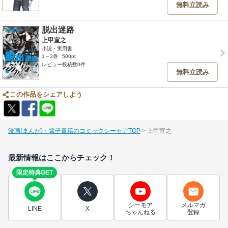
無料立読み
脱出迷路
上甲宣之
小説・実用書
1～3巻
500pt
レビュー投稿数0件
無料立読み
この作品をシェアしよう
漫画(まんが)・電子書籍のコミックシーモアTOP
上甲宣之
最新情報はここからチェック！
限定特典GET
シーモア
メルマガ
LINE
X
ちゃんねる
登録