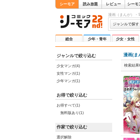
シーモア
読み放題
レビュー
シーモ
漫画（まんが）・
ジャンルで探す
総合
少年・青年
少女・女性
漫画(ま
ジャンルで絞り込む
検索結果
少女マンガ(4)
女性マンガ(1)
少年マンガ(1)
お得で絞り込む
お得すべて(1)
無料版あり(1)
作家で絞り込む
選択解除