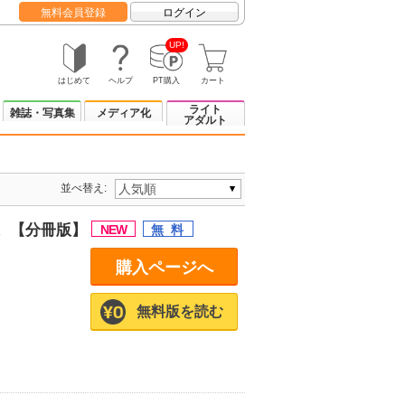
無料会員登録
ログイン
UP!
はじめて
ヘルプ
PT購入
カート
ライト
雑誌・写真集
メディア化
アダルト
並べ替え:
。【分冊版】
購入ページへ
無料版を読む