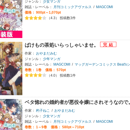
ジャンル：
少女マンガ
雑誌・レーベル：
月刊コミックアヴァルス
/
MAGCOMI
価格： 900pt～1,070pt
（4.3） 投稿数3件
ばけもの茶処いらっしゃいませ。
作家：
おやまだみむ
ジャンル：
少年マンガ
雑誌・レーベル：
MAGCOMI
/
マッグガーデンコミックス Beat's
巻数：
1巻
価格： 570pt
（4.0） 投稿数1件
ベタ惚れの婚約者が悪役令嬢にされそうなので
作家：
杓子ねこ
/
おやまだみむ
ジャンル：
少女マンガ
雑誌・レーベル：
月刊コミックアヴァルス
/
MAGCOMI
巻数：
1～9巻
価格： 580pt～710pt