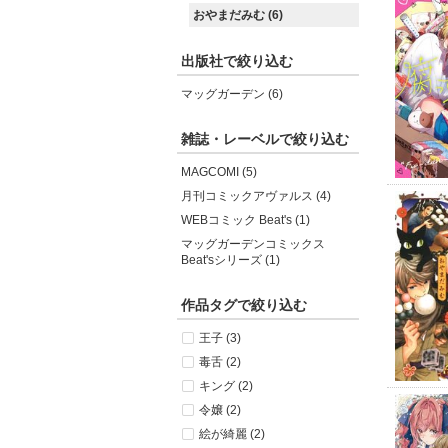
おやまだみむ (6)
出版社で絞り込む
マッグガーデン (6)
雑誌・レーベルで絞り込む
MAGCOMI (5)
月刊コミックアヴァルス (4)
WEBコミック Beat's (1)
マッグガーデンコミックス
Beat'sシリーズ (1)
作品タグで絞り込む
王子 (3)
毒舌 (2)
キング (2)
令嬢 (2)
絵が綺麗 (2)