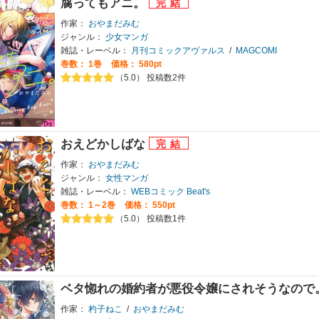
腐ってもアニ。
作家：
おやまだみむ
ジャンル：
少女マンガ
雑誌・レーベル：
月刊コミックアヴァルス
/
MAGCOMI
巻数：
1巻
価格： 580pt
（5.0） 投稿数2件
おえどかしばな
作家：
おやまだみむ
ジャンル：
女性マンガ
雑誌・レーベル：
WEBコミック Beat's
巻数：
1～2巻
価格： 550pt
（5.0） 投稿数1件
ベタ惚れの婚約者が悪役令嬢にされそうなので
作家：
杓子ねこ
/
おやまだみむ