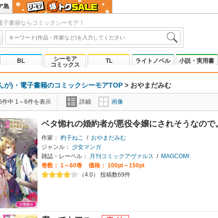
ア島
電子書籍ならコミックシーモア！
シーモア
BL
TL
ライトノベル
小説・実用書
コミックス
んが)・電子書籍のコミックシーモアTOP
>
おやまだみむ
6件中 1～6件を表示
詳細
画像
ベタ惚れの婚約者が悪役令嬢にされそうなので
作家：
杓子ねこ
/
おやまだみむ
ジャンル：
少女マンガ
雑誌・レーベル：
月刊コミックアヴァルス
/
MAGCOMI
巻数：
1～60巻
価格： 100pt～150pt
（4.0） 投稿数69件