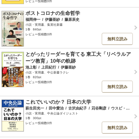
レビュー投稿数0件
ポストコロナの生命哲学
福岡伸一
/
伊藤亜紗
/
藤原辰史
小説・実用書、集英社新書
1巻
840pt
レビュー投稿数0件
無料立読み
とがったリーダーを育てる 東工大「リベラルア
ーツ教育」10年の軌跡
池上彰
/
上田紀行
/
伊藤亜紗
小説・実用書、中公新書ラクレ
1巻
820pt
レビュー投稿数0件
無料立読み
これでいいのか？ 日本の大学
萩生田光一
/
田中愛治
/
古沢由紀子
/
苅谷剛彦
/
ウスビ・サコ
/
小説・実用書、中央公論ダイジェスト
1巻
300pt
レビュー投稿数0件
無料立読み