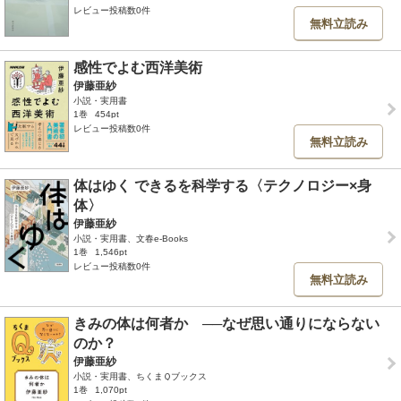
レビュー投稿数0件
無料立読み
感性でよむ西洋美術
伊藤亜紗
小説・実用書
1巻
454pt
レビュー投稿数0件
無料立読み
体はゆく できるを科学する〈テクノロジー×身
体〉
伊藤亜紗
小説・実用書、文春e-Books
1巻
1,546pt
レビュー投稿数0件
無料立読み
きみの体は何者か ──なぜ思い通りにならない
のか？
伊藤亜紗
小説・実用書、ちくまＱブックス
1巻
1,070pt