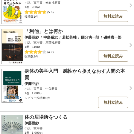
小説・実用書、光文社新書
1巻
900pt
(5.0)
無料立読み
投稿数1件
「利他」とは何か
伊藤亜紗
/
中島岳志
/
若松英輔
/
國分功一郎
/
磯崎憲一郎
小説・実用書、集英社新書
1巻
840pt
(4.0)
無料立読み
投稿数1件
身体の美学入門 感性から捉えなおす人間の本
質
伊藤亜紗
小説・実用書、中公新書
1巻
1,000pt
レビュー投稿数0件
無料立読み
体の居場所をつくる
伊藤亜紗
小説・実用書
1巻
1,900pt