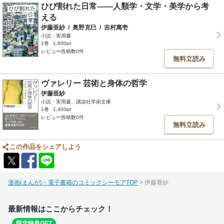
ひび割れた日常――人類学・文学・美学から考
える
伊藤亜紗
/
奥野克巳
/
吉村萬壱
小説・実用書
1巻
1,600pt
レビュー投稿数0件
無料立読み
ヴァレリー 芸術と身体の哲学
伊藤亜紗
小説・実用書、講談社学術文庫
1巻
1,400pt
レビュー投稿数0件
無料立読み
この作品をシェアしよう
漫画(まんが)・電子書籍のコミックシーモアTOP
伊藤亜紗
最新情報はここからチェック！
限定特典GET