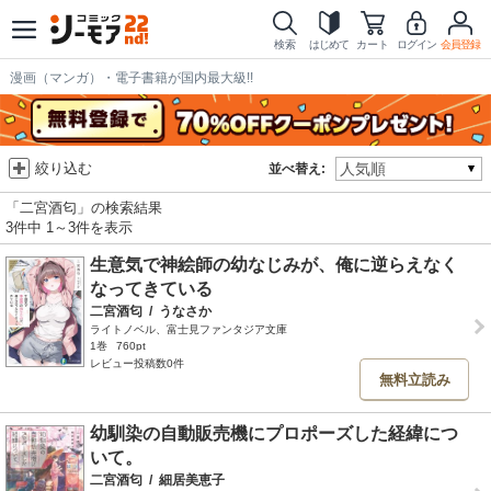
検索
はじめて
カート
ログイン
会員登録
漫画（マンガ）・電子書籍が国内最大級!!
絞り込む
並べ替え:
「二宮酒匂」の検索結果
3件中 1～3件を表示
生意気で神絵師の幼なじみが、俺に逆らえなく
なってきている
二宮酒匂
/
うなさか
ライトノベル、富士見ファンタジア文庫
1巻
760pt
レビュー投稿数0件
無料立読み
幼馴染の自動販売機にプロポーズした経緯につ
いて。
二宮酒匂
/
細居美恵子