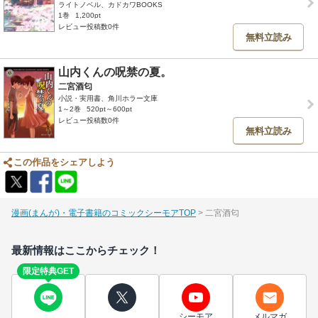
ライトノベル、カドカワBOOKS
1巻
1,200pt
レビュー投稿数0件
無料立読み
山内くんの呪禁の夏。
二宮酒匂
小説・実用書、角川ホラー文庫
1～2巻
520pt～600pt
レビュー投稿数0件
無料立読み
この作品をシェアしよう
漫画(まんが)・電子書籍のコミックシーモアTOP
二宮酒匂
最新情報はここからチェック！
限定特典GET
シーモア
メルマガ