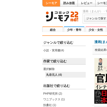
シーモア
読み放題
レビュー
シーモ
漫画（まんが）・
ジャンルで探す
総合
少年・青年
少女・女性
漫画(ま
ジャンルで絞り込む
検索結果
小説・実用書(4)
作家で絞り込む
選択解除
丸谷元人 (4)
出版社で絞り込む
PHP研究所 (2)
ワニブックス (1)
扶桑社 (1)