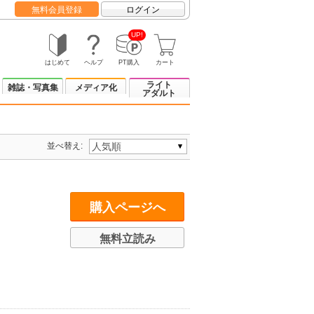
無料会員登録
ログイン
UP!
はじめて
ヘルプ
PT購入
カート
ライト
雑誌・写真集
メディア化
アダルト
並べ替え:
購入ページへ
無料立読み