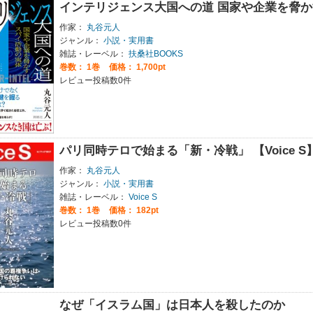
インテリジェンス大国への道 国家や企業を脅
作家：
丸谷元人
ジャンル：
小説・実用書
雑誌・レーベル：
扶桑社BOOKS
巻数：
1巻
価格： 1,700pt
レビュー投稿数0件
パリ同時テロで始まる「新・冷戦」 【Voice S
作家：
丸谷元人
ジャンル：
小説・実用書
雑誌・レーベル：
Voice S
巻数：
1巻
価格： 182pt
レビュー投稿数0件
なぜ「イスラム国」は日本人を殺したのか