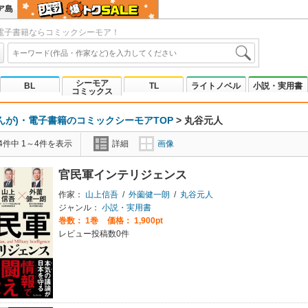
ア島
電子書籍ならコミックシーモア！
シーモア
BL
TL
ライトノベル
小説・実用書
コミックス
んが)・電子書籍のコミックシーモアTOP
>
丸谷元人
4件中 1～4件を表示
詳細
画像
官民軍インテリジェンス
作家：
山上信吾
/
外薗健一朗
/
丸谷元人
ジャンル：
小説・実用書
巻数：
1巻
価格： 1,900pt
レビュー投稿数0件