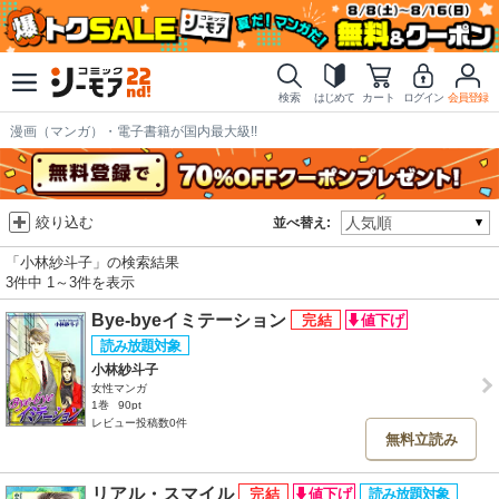
検索
はじめて
カート
ログイン
会員登録
漫画（マンガ）・電子書籍が国内最大級!!
絞り込む
並べ替え:
「小林紗斗子」の検索結果
3件中 1～3件を表示
Bye-byeイミテーション
小林紗斗子
女性マンガ
1巻
90pt
レビュー投稿数0件
無料立読み
リアル・スマイル