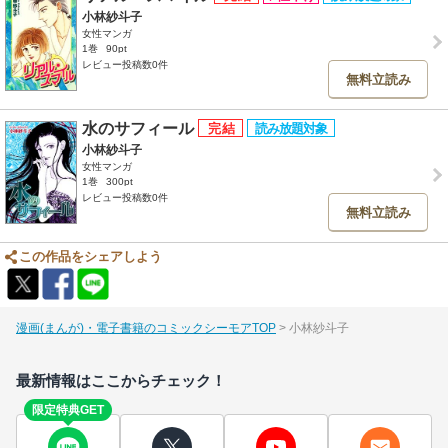
小林紗斗子
女性マンガ
1巻
90pt
レビュー投稿数0件
無料立読み
水のサフィール
小林紗斗子
女性マンガ
1巻
300pt
レビュー投稿数0件
無料立読み
この作品をシェアしよう
漫画(まんが)・電子書籍のコミックシーモアTOP
小林紗斗子
最新情報はここからチェック！
限定特典GET