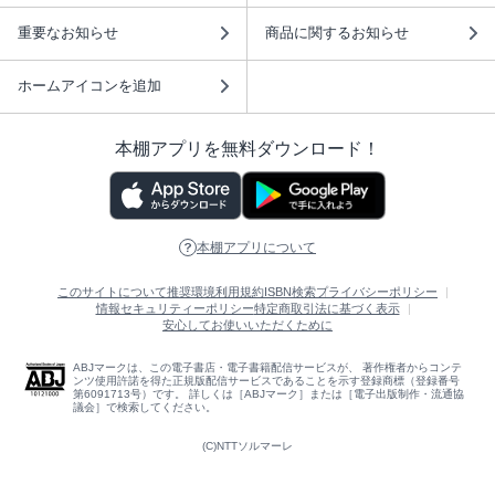
重要なお知らせ
商品に関するお知らせ
ホームアイコンを追加
本棚アプリを無料ダウンロード！
本棚アプリについて
このサイトについて
推奨環境
利用規約
ISBN検索
プライバシーポリシー
情報セキュリティーポリシー
特定商取引法に基づく表示
安心してお使いいただくために
ABJマークは、この電子書店・電子書籍配信サービスが、 著作権者からコンテ
ンツ使用許諾を得た正規版配信サービスであることを示す登録商標（登録番号
第6091713号）です。 詳しくは［ABJマーク］または［電子出版制作・流通協
議会］で検索してください。
(C)NTTソルマーレ