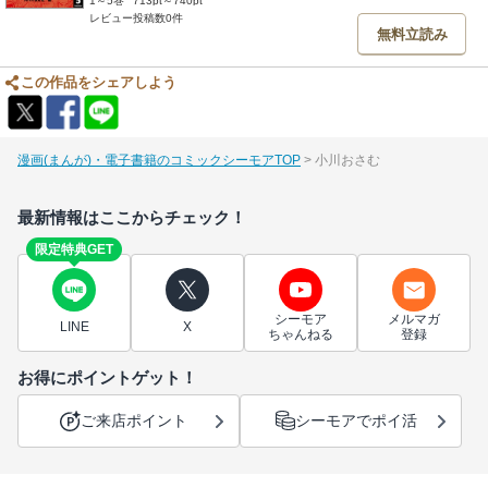
1～5巻
713pt～740pt
レビュー投稿数0件
無料立読み
この作品をシェアしよう
漫画(まんが)・電子書籍のコミックシーモアTOP
小川おさむ
最新情報はここからチェック！
限定特典GET
シーモア
メルマガ
LINE
X
ちゃんねる
登録
お得にポイントゲット！
ご来店ポイント
シーモアでポイ活