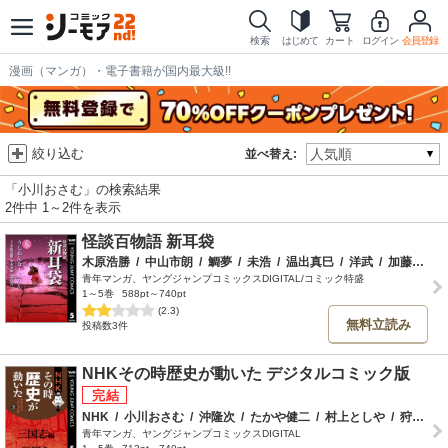
検索
はじめて
カート
ログイン
会員登録
漫画（マンガ）・電子書籍が国内最大級!!
絞り込む
並べ替え:
「小川おさむ」の検索結果
2件中 1～2件を表示
怪談百物語 新耳袋
木原浩勝
/
中山市朗
/
鯛夢
/
未浩
/
温出真巳
/
洋武
/
加藤礼次朗
青年マンガ、ヤングジャンプコミックスDIGITAL/コミック特盛
1～5巻
588pt～740pt
(2.3)
無料立読み
投稿数3件
NHKその時歴史が動いた デジタルコミック版
NHK
/
小川おさむ
/
沖隆次
/
たかや健二
/
村上としや
/
狩那匠
/
青年マンガ、ヤングジャンプコミックスDIGITAL