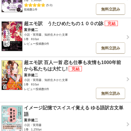
1巻
1,300pt
(5.0)
無料立読み
投稿数1件
超エモ訳 うたひめたちの１００の詠
富井健二
小説・実用書、知的生きかた文庫
1巻
810pt
レビュー投稿数0件
無料立読み
超エモ訳 百人一首 恋も仕事も友情も1000年前
から私たちは大忙し!
富井健二
小説・実用書、知的生きかた文庫
1巻
810pt
レビュー投稿数0件
無料立読み
イメージ記憶でスイスイ覚える ゆる語訳古文単
語
富井健二
小説・実用書
1巻
1,250pt