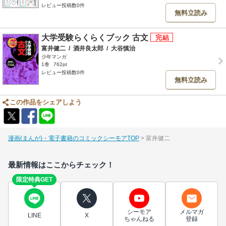
レビュー投稿数0件
無料立読み
大学受験らくらくブック 古文
富井健二
/
酒井良太郎
/
大谷慎治
少年マンガ
1巻
762pt
レビュー投稿数0件
無料立読み
この作品をシェアしよう
漫画(まんが)・電子書籍のコミックシーモアTOP
富井健二
最新情報はここからチェック！
限定特典GET
シーモア
メルマガ
LINE
X
ちゃんねる
登録