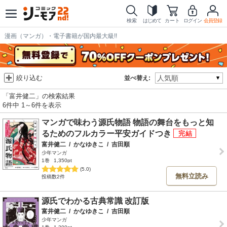
検索
はじめて
カート
ログイン
会員登録
漫画（マンガ）・電子書籍が国内最大級!!
絞り込む
並べ替え:
「富井健二」の検索結果
6件中 1～6件を表示
マンガで味わう源氏物語 物語の舞台をもっと知
るためのフルカラー平安ガイドつき
富井健二
/
かなゆきこ
/
吉田順
少年マンガ
1巻
1,350pt
(5.0)
無料立読み
投稿数2件
源氏でわかる古典常識 改訂版
富井健二
/
かなゆきこ
/
吉田順
少年マンガ