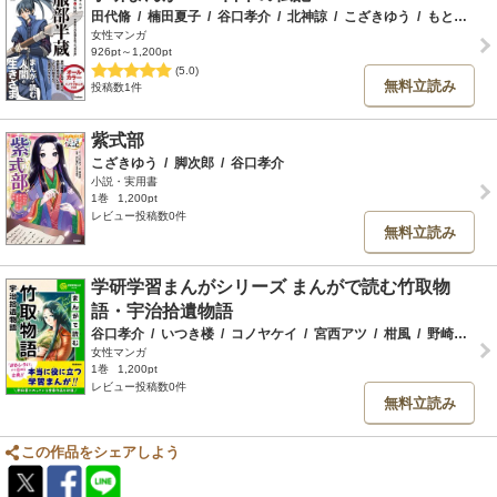
田代脩
/
楠田夏子
/
谷口孝介
/
北神諒
/
こざきゆう
/
もとむらえり
女性マンガ
926pt～1,200pt
(5.0)
無料立読み
投稿数1件
紫式部
こざきゆう
/
脚次郎
/
谷口孝介
小説・実用書
1巻
1,200pt
レビュー投稿数0件
無料立読み
学研学習まんがシリーズ まんがで読む竹取物
語・宇治拾遺物語
谷口孝介
/
いつき楼
/
コノヤケイ
/
宮西アツ
/
柑風
/
野崎つばた
女性マンガ
1巻
1,200pt
レビュー投稿数0件
無料立読み
この作品をシェアしよう