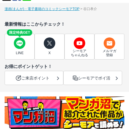
漫画(まんが)・電子書籍のコミックシーモアTOP
谷口孝介
最新情報はここからチェック！
限定特典GET
シーモア
メルマガ
LINE
X
ちゃんねる
登録
お得にポイントゲット！
ご来店ポイント
シーモアでポイ活