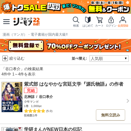
検索
はじめて
カート
ログイン
会員登録
漫画（マンガ）・電子書籍が国内最大級!!
絞り込む
並べ替え:
「谷口孝介」の検索結果
4件中 1～4件を表示
紫式部 はなやかな宮廷文学『源氏物語』の作者
北神諒
/
谷口孝介
少年マンガ
1巻
1,000pt
(5.0)
無料立読み
投稿数1件
学研まんがNEW日本の伝記