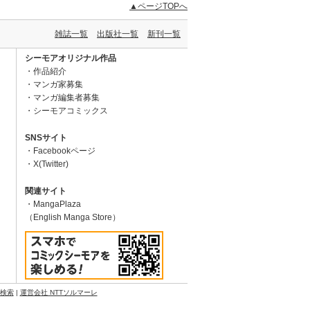
▲ページTOPへ
雑誌一覧
出版社一覧
新刊一覧
シーモアオリジナル作品
作品紹介
マンガ家募集
マンガ編集者募集
シーモアコミックス
SNSサイト
Facebookページ
X(Twitter)
関連サイト
MangaPlaza
（English Manga Store）
N検索
|
運営会社 NTTソルマーレ