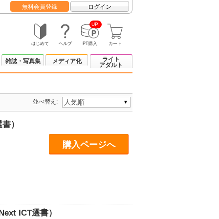
無料会員登録
ログイン
UP!
はじめて
ヘルプ
PT購入
カート
ライト
雑誌・写真集
メディア化
アダルト
並べ替え:
選書）
購入ページへ
xt ICT選書）