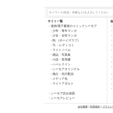
サイト一覧
漫画/電子書籍のコミックシーモア
少年・青年マンガ
少女・女性マンガ
BL（ボーイズラブ）
TL・レディコミ
ライトノベル
雑誌・写真集
小説・実用書
ハーレクイン
シーモアオリジナル
独占・先行配信
メディア化
ライトアダルト
シーモア読み放題
シーモアレビュー
会社概要
|
利用規約
|
プライバ