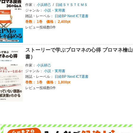
作家：
小浜耕己
/
日経ＳＹＳＴＥＭＳ
ジャンル：
小説・実用書
雑誌・レーベル：
日経BP Next ICT選書
巻数：
1巻
価格： 2,400pt
レビュー投稿数0件
ストーリーで学ぶプロマネの心得 プロマネ檜山の奮闘
書）
作家：
小浜耕己
ジャンル：
小説・実用書
雑誌・レーベル：
日経BP Next ICT選書
巻数：
1巻
価格： 1,800pt
レビュー投稿数0件