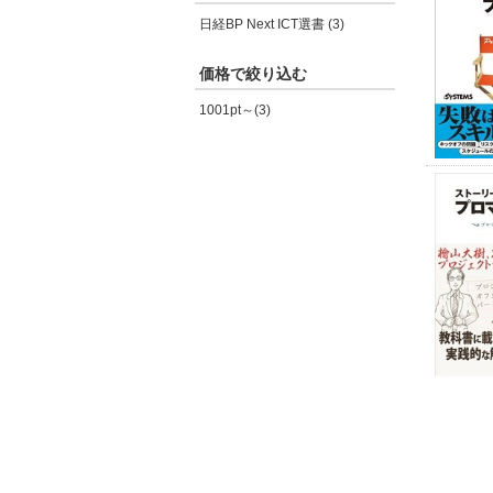
日経BP Next ICT選書 (3)
価格で絞り込む
1001pt～(3)