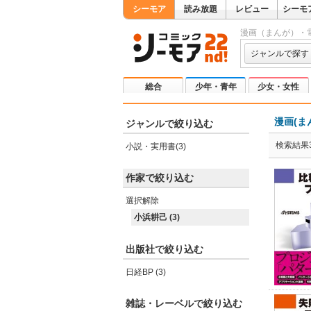
シーモア
読み放題
レビュー
シーモ
漫画（まんが）・
ジャンルで探す
総合
少年・青年
少女・女性
漫画(ま
ジャンルで絞り込む
検索結果
小説・実用書(3)
作家で絞り込む
選択解除
小浜耕己 (3)
出版社で絞り込む
日経BP (3)
雑誌・レーベルで絞り込む