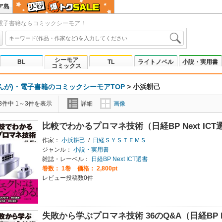
ア島
電子書籍ならコミックシーモア！
シーモア
BL
TL
ライトノベル
小説・実用書
コミックス
んが)・電子書籍のコミックシーモアTOP
>
小浜耕己
3件中 1～3件を表示
詳細
画像
比較でわかるプロマネ技術（日経BP Next ICT
作家：
小浜耕己
/
日経ＳＹＳＴＥＭＳ
ジャンル：
小説・実用書
雑誌・レーベル：
日経BP Next ICT選書
巻数：
1巻
価格： 2,800pt
レビュー投稿数0件
失敗から学ぶプロマネ技術 36のQ&A（日経BP Ne