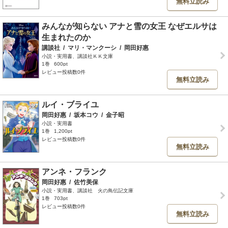
無料立読み
みんなが知らない アナと雪の女王 なぜエルサは
生まれたのか
講談社
/
マリ・マンクーシ
/
岡田好惠
小説・実用書、講談社ＫＫ文庫
1巻
600pt
レビュー投稿数0件
無料立読み
ルイ・ブライユ
岡田好惠
/
坂本コウ
/
金子昭
小説・実用書
1巻
1,200pt
レビュー投稿数0件
無料立読み
アンネ・フランク
岡田好惠
/
佐竹美保
小説・実用書、講談社 火の鳥伝記文庫
1巻
703pt
レビュー投稿数0件
無料立読み