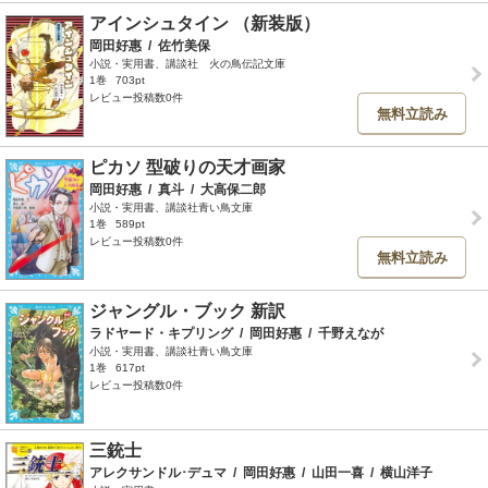
アインシュタイン （新装版）
岡田好惠
/
佐竹美保
小説・実用書、講談社 火の鳥伝記文庫
1巻
703pt
レビュー投稿数0件
無料立読み
ピカソ 型破りの天才画家
岡田好惠
/
真斗
/
大高保二郎
小説・実用書、講談社青い鳥文庫
1巻
589pt
レビュー投稿数0件
無料立読み
ジャングル・ブック 新訳
ラドヤード・キプリング
/
岡田好惠
/
千野えなが
小説・実用書、講談社青い鳥文庫
1巻
617pt
レビュー投稿数0件
三銃士
アレクサンドル･デュマ
/
岡田好惠
/
山田一喜
/
横山洋子