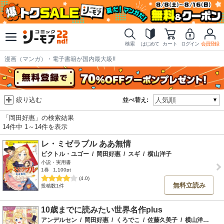
検索
はじめて
カート
ログイン
会員登録
漫画（マンガ）・電子書籍が国内最大級!!
絞り込む
並べ替え:
「岡田好惠」の検索結果
14件中 1～14件を表示
レ・ミゼラブル ああ無情
ビクトル・ユゴー
/
岡田好惠
/
スギ
/
横山洋子
小説・実用書
1巻
1,100pt
(4.0)
無料立読み
投稿数1件
10歳までに読みたい世界名作plus
アンデルセン
/
岡田好惠
/
くろでこ
/
佐藤久美子
/
横山洋子
/
シ