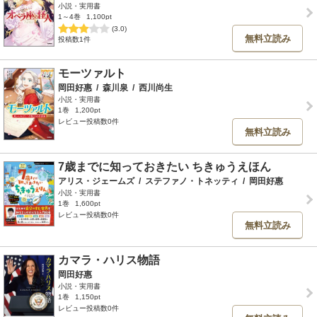
小説・実用書
1～4巻
1,100pt
(3.0)
無料立読み
投稿数1件
モーツァルト
岡田好惠
/
森川泉
/
西川尚生
小説・実用書
1巻
1,200pt
レビュー投稿数0件
無料立読み
7歳までに知っておきたい ちきゅうえほん
アリス・ジェームズ
/
ステファノ・トネッティ
/
岡田好惠
小説・実用書
1巻
1,600pt
レビュー投稿数0件
無料立読み
カマラ・ハリス物語
岡田好惠
小説・実用書
1巻
1,150pt
レビュー投稿数0件