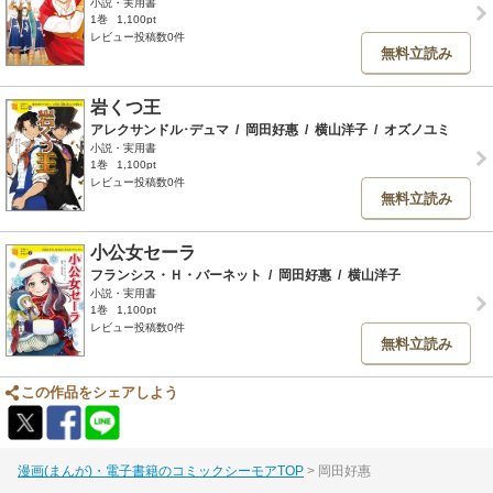
小説・実用書
1巻
1,100pt
レビュー投稿数0件
無料立読み
岩くつ王
アレクサンドル･デュマ
/
岡田好惠
/
横山洋子
/
オズノユミ
小説・実用書
1巻
1,100pt
レビュー投稿数0件
無料立読み
小公女セーラ
フランシス・Ｈ・バーネット
/
岡田好惠
/
横山洋子
小説・実用書
1巻
1,100pt
レビュー投稿数0件
無料立読み
この作品をシェアしよう
漫画(まんが)・電子書籍のコミックシーモアTOP
岡田好惠