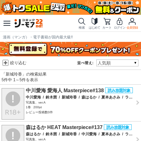
検索
はじめて
カート
ログイン
会員登録
漫画（マンガ）・電子書籍が国内最大級!!
絞り込む
並べ替え:
「新城玲香」の検索結果
5件中 1～5件を表示
中川愛海 愛海人 Masterpiece#138
中川愛海
/
鈴木茜
/
新城玲香
/
森はるか
/
夏本あさみ
/
ラインコミュニケーションズ
写真集、ver.A
1巻
200pt
レビュー投稿数0件
森はるか HEAT Masterpiece#137
森はるか
/
鈴木茜
/
新城玲香
/
中川愛海
/
夏本あさみ
/
ラインコミュニケーションズ
写真集、ver.A