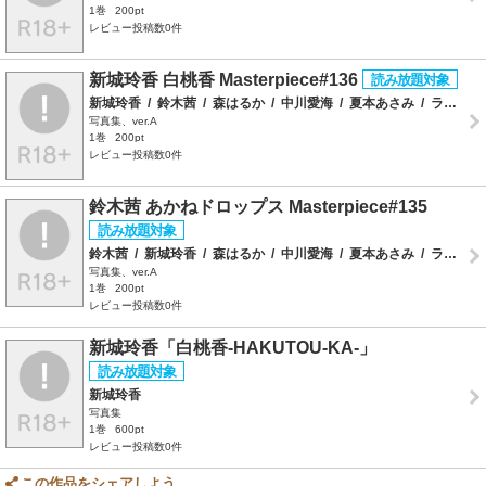
1巻
200pt
レビュー投稿数0件
新城玲香 白桃香 Masterpiece#136
新城玲香
/
鈴木茜
/
森はるか
/
中川愛海
/
夏本あさみ
/
ラインコミュニケーションズ
写真集、ver.A
1巻
200pt
レビュー投稿数0件
鈴木茜 あかねドロップス Masterpiece#135
鈴木茜
/
新城玲香
/
森はるか
/
中川愛海
/
夏本あさみ
/
ラインコミュニケーションズ
写真集、ver.A
1巻
200pt
レビュー投稿数0件
新城玲香「白桃香‐HAKUTOU-KA‐」
新城玲香
写真集
1巻
600pt
レビュー投稿数0件
この作品をシェアしよう