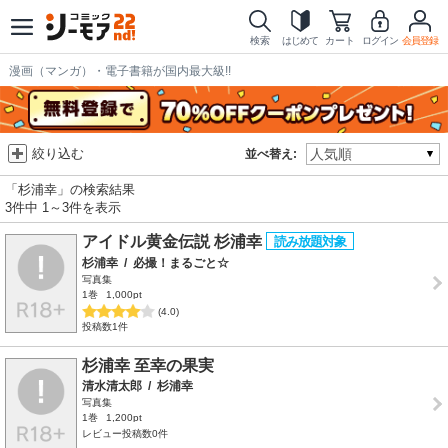
検索
はじめて
カート
ログイン
会員登録
漫画（マンガ）・電子書籍が国内最大級!!
絞り込む
並べ替え:
「杉浦幸」の検索結果
3件中 1～3件を表示
アイドル黄金伝説 杉浦幸
杉浦幸
/
必撮！まるごと☆
写真集
1巻
1,000pt
(4.0)
投稿数1件
杉浦幸 至幸の果実
清水清太郎
/
杉浦幸
写真集
1巻
1,200pt
レビュー投稿数0件