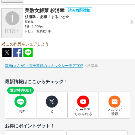
美熟女解禁 杉浦幸
杉浦幸
/
必撮！まるごと☆
写真集
1巻
1,000pt
レビュー投稿数0件
この作品をシェアしよう
漫画(まんが)・電子書籍のコミックシーモアTOP
杉浦幸
最新情報はここからチェック！
限定特典GET
シーモア
メルマガ
LINE
X
ちゃんねる
登録
お得にポイントゲット！