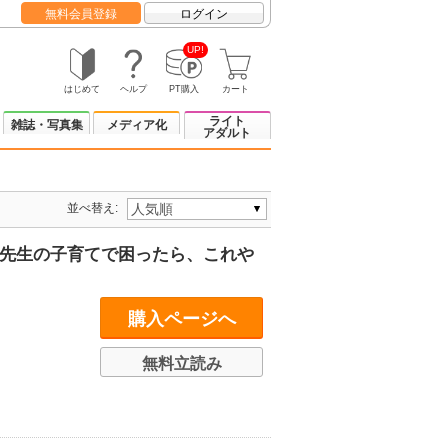
無料会員登録
ログイン
UP!
はじめて
ヘルプ
PT購入
カート
ライト
雑誌・写真集
メディア化
アダルト
並べ替え:
ぃ先生の子育てで困ったら、これや
購入ページへ
無料立読み