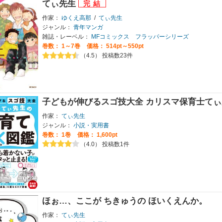
てぃ先生
作家：
ゆくえ高那
/
てぃ先生
ジャンル：
青年マンガ
雑誌・レーベル：
MFコミックス フラッパーシリーズ
巻数：
1～7巻
価格： 514pt～550pt
（4.5） 投稿数23件
子どもが伸びるスゴ技大全 カリスマ保育士てぃ
作家：
てぃ先生
ジャンル：
小説・実用書
巻数：
1巻
価格： 1,600pt
（4.0） 投稿数1件
ほぉ…、ここが ちきゅうの ほいくえんか。
作家：
てぃ先生