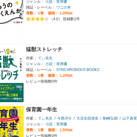
ジャンル：
小説・実用書
雑誌・レーベル：
ワニの本
巻数：
1巻
価格： 1,000pt
（4.0） 投稿数1件
猛獣ストレッチ
作家：
てぃ先生
ジャンル：
小説・実用書
雑誌・レーベル：
SYNCHRONOUS BOOKS
巻数：
1巻
価格： 1,200pt
レビュー投稿数0件
保育園一年生
作家：
てぃ先生
/
今西洋介
/
大豆生田啓友
/
駒崎弘樹
/
山下真実
ジャンル：
小説・実用書
巻数：
1巻
価格： 1,500pt
レビュー投稿数0件