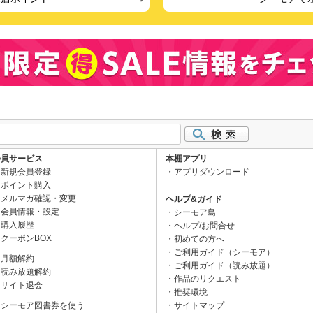
会員サービス
本棚アプリ
新規会員登録
アプリダウンロード
ポイント購入
メルマガ確認・変更
ヘルプ&ガイド
会員情報・設定
シーモア島
購入履歴
ヘルプ/お問合せ
クーポンBOX
初めての方へ
ご利用ガイド（シーモア）
月額解約
ご利用ガイド（読み放題）
読み放題解約
作品のリクエスト
サイト退会
推奨環境
シーモア図書券を使う
サイトマップ