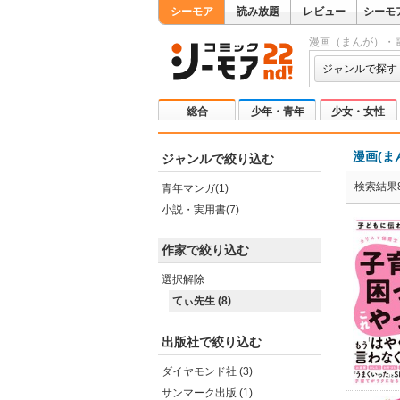
シーモア
読み放題
レビュー
シーモ
漫画（まんが）・
ジャンルで探す
総合
少年・青年
少女・女性
漫画(ま
ジャンルで絞り込む
検索結果
青年マンガ(1)
小説・実用書(7)
作家で絞り込む
選択解除
てぃ先生 (8)
出版社で絞り込む
ダイヤモンド社 (3)
サンマーク出版 (1)