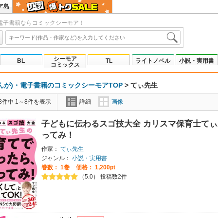
ア島
電子書籍ならコミックシーモア！
シーモア
BL
TL
ライトノベル
小説・実用書
コミックス
んが)・電子書籍のコミックシーモアTOP
>
てぃ先生
8件中 1～8件を表示
詳細
画像
子どもに伝わるスゴ技大全 カリスマ保育士て
ってみ！
作家：
てぃ先生
ジャンル：
小説・実用書
巻数：
1巻
価格： 1,200pt
（5.0） 投稿数2件