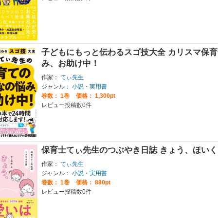
子どもにもっと伝わるスゴ技大全 カリスマ保
み、お助け中！
作家：
てぃ先生
ジャンル：
小説・実用書
巻数：
1巻
価格： 1,300pt
レビュー投稿数0件
保育士てぃ先生のつぶやき日誌 きょう、ほい
作家：
てぃ先生
ジャンル：
小説・実用書
巻数：
1巻
価格： 880pt
レビュー投稿数0件