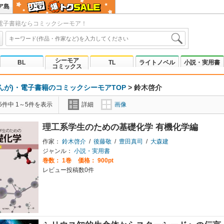
ア島
電子書籍ならコミックシーモア！
シーモア
BL
TL
ライトノベル
小説・実用書
コミックス
んが)・電子書籍のコミックシーモアTOP
>
鈴木啓介
5件中 1～5件を表示
詳細
画像
理工系学生のための基礎化学 有機化学編
作家：
鈴木啓介
/
後藤敬
/
豊田真司
/
大森建
ジャンル：
小説・実用書
巻数：
1巻
価格： 900pt
レビュー投稿数0件