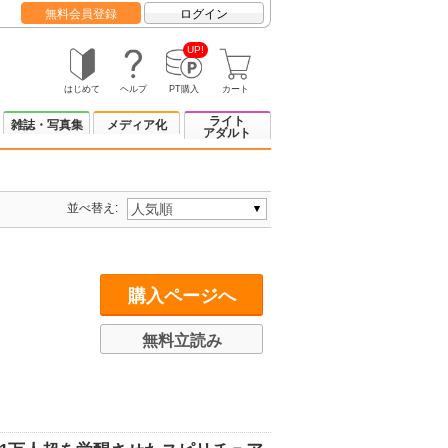
無料会員登録
ログイン
UP!
はじめて
ヘルプ
PT購入
カート
ライト
雑誌・写真集
メディア化
アダルト
並べ替え:
購入ページへ
無料立読み