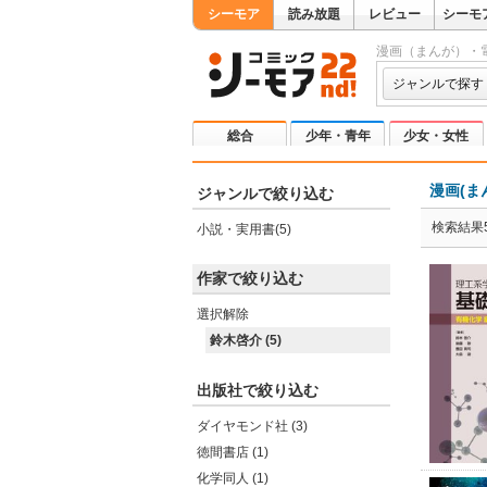
シーモア
読み放題
レビュー
シーモ
漫画（まんが）・
ジャンルで探す
総合
少年・青年
少女・女性
漫画(ま
ジャンルで絞り込む
検索結果
小説・実用書(5)
作家で絞り込む
選択解除
鈴木啓介 (5)
出版社で絞り込む
ダイヤモンド社 (3)
徳間書店 (1)
化学同人 (1)