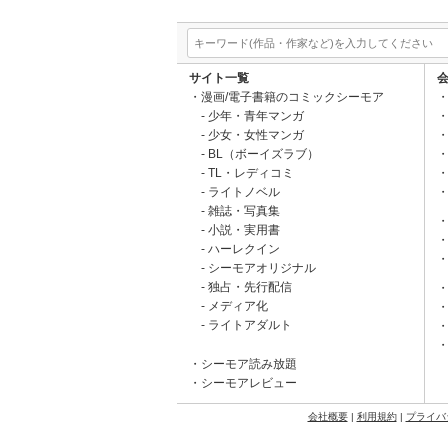
サイト一覧
漫画/電子書籍のコミックシーモア
少年・青年マンガ
少女・女性マンガ
BL（ボーイズラブ）
TL・レディコミ
ライトノベル
雑誌・写真集
小説・実用書
ハーレクイン
シーモアオリジナル
独占・先行配信
メディア化
ライトアダルト
シーモア読み放題
シーモアレビュー
会社概要
|
利用規約
|
プライバ