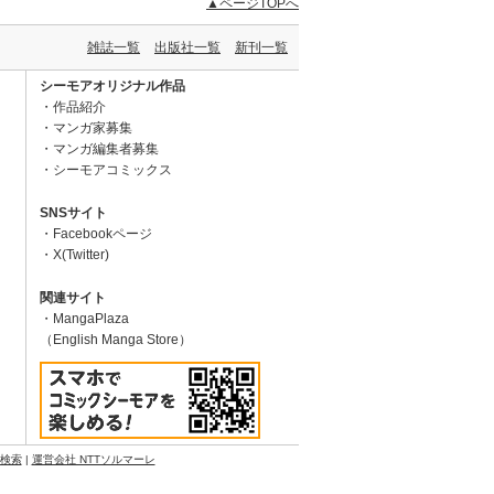
▲ページTOPへ
雑誌一覧
出版社一覧
新刊一覧
シーモアオリジナル作品
作品紹介
マンガ家募集
マンガ編集者募集
シーモアコミックス
SNSサイト
Facebookページ
X(Twitter)
関連サイト
MangaPlaza
（English Manga Store）
N検索
|
運営会社 NTTソルマーレ