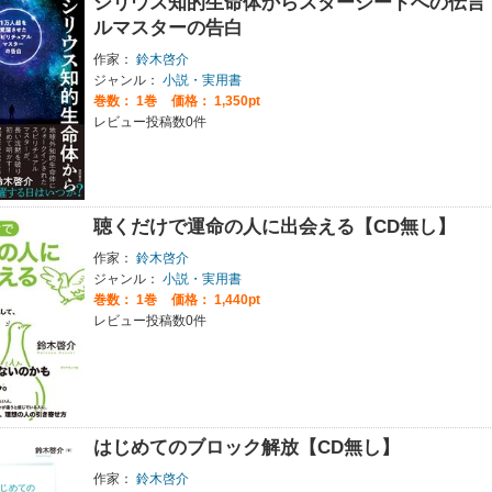
シリウス知的生命体からスターシードへの伝言 
ルマスターの告白
作家：
鈴木啓介
ジャンル：
小説・実用書
巻数：
1巻
価格： 1,350pt
レビュー投稿数0件
聴くだけで運命の人に出会える【CD無し】
作家：
鈴木啓介
ジャンル：
小説・実用書
巻数：
1巻
価格： 1,440pt
レビュー投稿数0件
はじめてのブロック解放【CD無し】
作家：
鈴木啓介