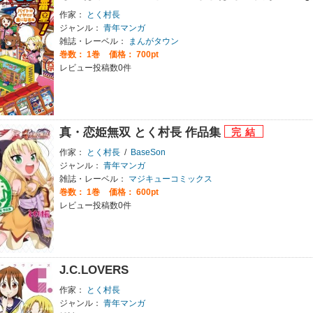
作家：
とく村長
ジャンル：
青年マンガ
雑誌・レーベル：
まんがタウン
巻数：
1巻
価格： 700pt
レビュー投稿数0件
真・恋姫無双 とく村長 作品集
作家：
とく村長
/
BaseSon
ジャンル：
青年マンガ
雑誌・レーベル：
マジキューコミックス
巻数：
1巻
価格： 600pt
レビュー投稿数0件
J.C.LOVERS
作家：
とく村長
ジャンル：
青年マンガ