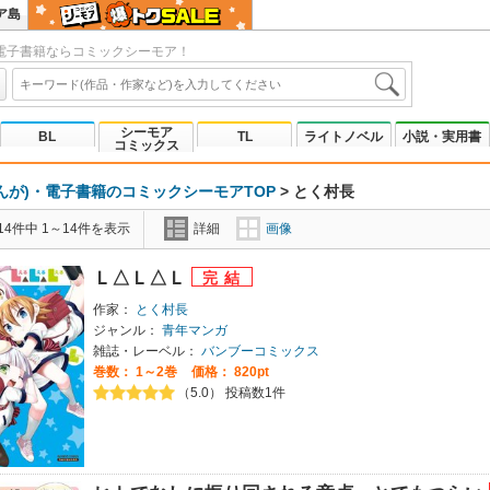
ア島
電子書籍ならコミックシーモア！
シーモア
BL
TL
ライトノベル
小説・実用書
コミックス
んが)・電子書籍のコミックシーモアTOP
>
とく村長
4件中 1～14件を表示
詳細
画像
Ｌ△Ｌ△Ｌ
作家：
とく村長
ジャンル：
青年マンガ
雑誌・レーベル：
バンブーコミックス
巻数：
1～2巻
価格： 820pt
（5.0） 投稿数1件