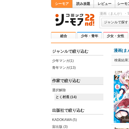
シーモア
読み放題
レビュー
シーモ
漫画（まんが）・
ジャンルで探す
総合
少年・青年
少女・女性
漫画(ま
ジャンルで絞り込む
検索結果1
少年マンガ(1)
青年マンガ(13)
作家で絞り込む
選択解除
とく村長 (14)
出版社で絞り込む
KADOKAWA (5)
宙出版 (3)