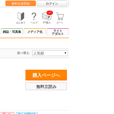
無料会員登録
ログイン
UP!
はじめて
ヘルプ
PT購入
カート
ライト
雑誌・写真集
メディア化
アダルト
並べ替え:
購入ページへ
無料立読み