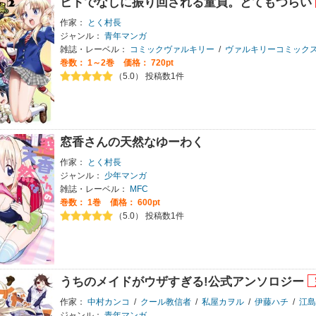
ヒトでなしに振り回される童貞。とてもつらい
作家：
とく村長
ジャンル：
青年マンガ
雑誌・レーベル：
コミックヴァルキリー
/
ヴァルキリーコミック
巻数：
1～2巻
価格： 720pt
（5.0） 投稿数1件
窓香さんの天然なゆーわく
作家：
とく村長
ジャンル：
少年マンガ
雑誌・レーベル：
MFC
巻数：
1巻
価格： 600pt
（5.0） 投稿数1件
うちのメイドがウザすぎる!公式アンソロジー
作家：
中村カンコ
/
クール教信者
/
私屋カヲル
/
伊藤ハチ
/
江島
ジャンル：
青年マンガ