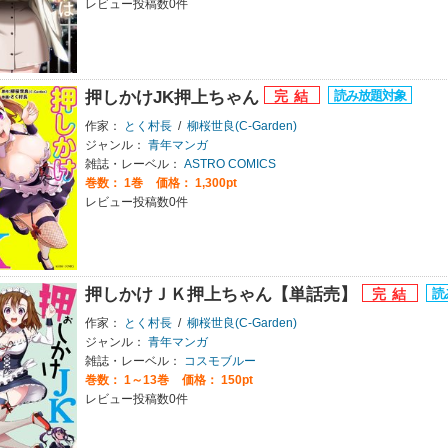
レビュー投稿数0件
押しかけJK押上ちゃん
作家：
とく村長
/
柳桜世良(C-Garden)
ジャンル：
青年マンガ
雑誌・レーベル：
ASTRO COMICS
巻数：
1巻
価格： 1,300pt
レビュー投稿数0件
押しかけＪＫ押上ちゃん【単話売】
作家：
とく村長
/
柳桜世良(C-Garden)
ジャンル：
青年マンガ
雑誌・レーベル：
コスモブルー
巻数：
1～13巻
価格： 150pt
レビュー投稿数0件