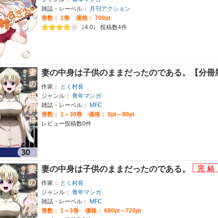
雑誌・レーベル：
月刊アクション
巻数：
1巻
価格： 700pt
（4.0） 投稿数4件
妻の中身は子供のままだったのである。【分冊
作家：
とく村長
ジャンル：
青年マンガ
雑誌・レーベル：
MFC
巻数：
1～30巻
価格： 0pt～80pt
レビュー投稿数0件
妻の中身は子供のままだったのである。
作家：
とく村長
ジャンル：
青年マンガ
雑誌・レーベル：
MFC
巻数：
1～3巻
価格： 680pt～720pt