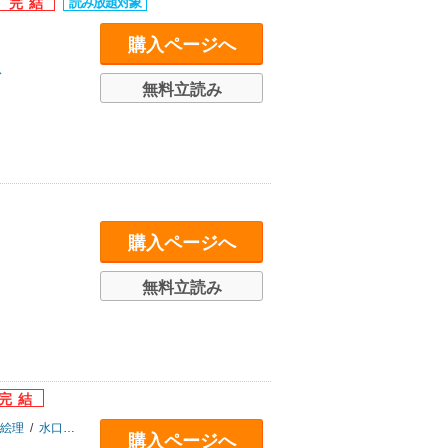
購入ページへ
ス
無料立読み
購入ページへ
無料立読み
絵理
/
水口尚樹
/
木村光博
/
倉崎もろこ
/
にょりこ
/
焔すばる
/
嵩乃朔
/
ボマ
購入ページへ