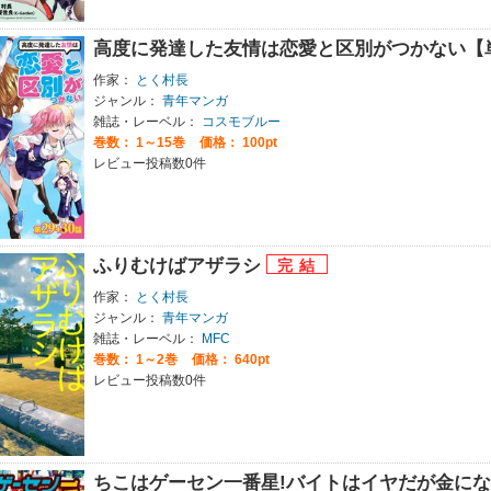
高度に発達した友情は恋愛と区別がつかない【
作家：
とく村長
ジャンル：
青年マンガ
雑誌・レーベル：
コスモブルー
巻数：
1～15巻
価格： 100pt
レビュー投稿数0件
ふりむけばアザラシ
作家：
とく村長
ジャンル：
青年マンガ
雑誌・レーベル：
MFC
巻数：
1～2巻
価格： 640pt
レビュー投稿数0件
ちこはゲーセン一番星!バイトはイヤだが金に