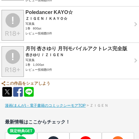
レビュー投稿数0件
Poledancer KAYO☆
ＺＩＧＥＮ
/
ＫＡＹＯ☆
写真集
1巻
800pt
レビュー投稿数0件
月刊 杏さゆり 月刊モバイルアクトレス完全版
杏さゆり
/
ＺＩＧＥＮ
写真集
1巻
1,000pt
レビュー投稿数0件
この作品をシェアしよう
漫画(まんが)・電子書籍のコミックシーモアTOP
ＺＩＧＥＮ
最新情報はここからチェック！
限定特典GET