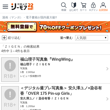
検索
はじめて
カート
ログイン
会員登録
漫画（マンガ）・電子書籍が国内最大級!!
絞り込む
並べ替え:
「ＺＩＧＥＮ」の検索結果
4件中 1～4件を表示
福山理子写真集『WingWing』
福山理子
/
ＺＩＧＥＮ
写真集
1巻
2,600pt
レビュー投稿数0件
＜デジタル週プレ写真集＞ 安久澤ユノ×染谷有
香「OVER 175 Pin-up Girls」
安久澤ユノ
/
染谷有香
/
ＺＩＧＥＮ
写真集
1巻
1,200pt