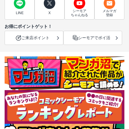
シーモア
メルマガ
LINE
X
ちゃんねる
登録
お得にポイントゲット！
ご来店ポイント
シーモアでポイ活