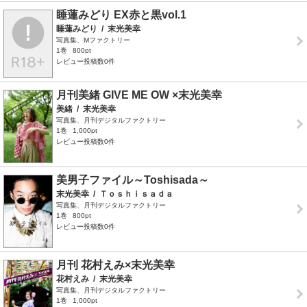
睡蓮みどり EX赤と黒vol.1
睡蓮みどり
/
末光美幸
写真集、Mファクトリー
1巻
800pt
レビュー投稿数0件
月刊美緒 GIVE ME OW ×末光美幸
美緒
/
末光美幸
写真集、月刊デジタルファクトリー
1巻
1,000pt
レビュー投稿数0件
美男子ファイル～Toshisada～
末光美幸
/
Ｔｏｓｈｉｓａｄａ
写真集、月刊デジタルファクトリー
1巻
800pt
レビュー投稿数0件
月刊 花村えみ×末光美幸
花村えみ
/
末光美幸
写真集、月刊デジタルファクトリー
1巻
1,000pt