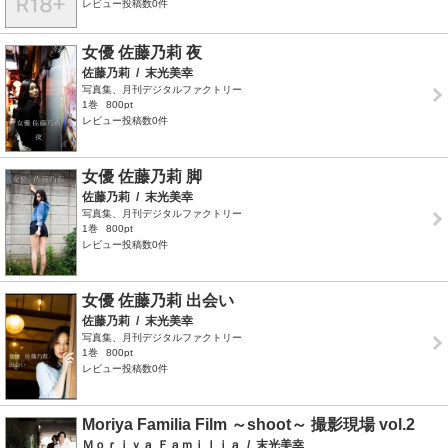
レビュー投稿数0件
女優 佐藤乃莉 夜
佐藤乃莉
/
末光美幸
写真集、月刊デジタルファクトリー
1巻
800pt
レビュー投稿数0件
女優 佐藤乃莉 脚
佐藤乃莉
/
末光美幸
写真集、月刊デジタルファクトリー
1巻
800pt
レビュー投稿数0件
女優 佐藤乃莉 出会い
佐藤乃莉
/
末光美幸
写真集、月刊デジタルファクトリー
1巻
800pt
レビュー投稿数0件
Moriya Familia Film ～shoot～ 撮影現場 vol.2
Ｍｏｒｉｙａ Ｆａｍｉｌｉａ
/
末光美幸