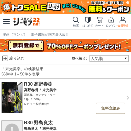
検索
はじめて
カート
ログイン
会員登録
漫画（マンガ）・電子書籍が国内最大級!!
絞り込む
並べ替え:
「末光美幸」の検索結果
56件中 1～56件を表示
R30 髙野春樹
髙野春樹
/
末光美幸
写真集、Mファクトリー
1巻
1,500pt
レビュー投稿数0件
無料立読み
R30 野島良太
野島良太
/
末光美幸