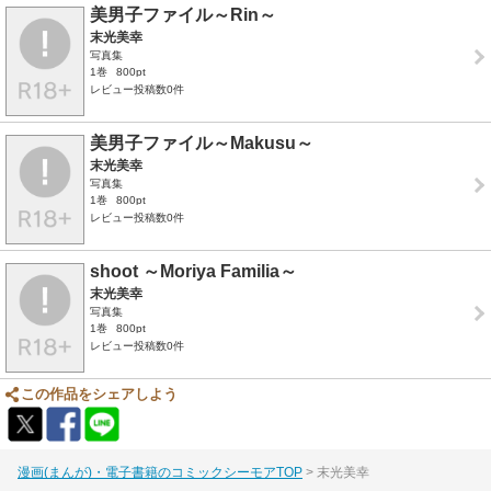
美男子ファイル～Rin～
末光美幸
写真集
1巻
800pt
レビュー投稿数0件
美男子ファイル～Makusu～
末光美幸
写真集
1巻
800pt
レビュー投稿数0件
shoot ～Moriya Familia～
末光美幸
写真集
1巻
800pt
レビュー投稿数0件
この作品をシェアしよう
漫画(まんが)・電子書籍のコミックシーモアTOP
末光美幸