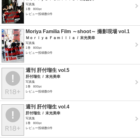
写真集
1巻
800pt
レビュー投稿数0件
Moriya Familia Film ～shoot～ 撮影現場 vol.1
Ｍｏｒｉｙａ Ｆａｍｉｌｉａ
/
末光美幸
写真集
1巻
800pt
レビュー投稿数0件
週刊 肝付瑠生 vol.5
肝付瑠生
/
末光美幸
写真集
1巻
800pt
レビュー投稿数0件
週刊 肝付瑠生 vol.4
肝付瑠生
/
末光美幸
写真集
1巻
800pt
レビュー投稿数0件